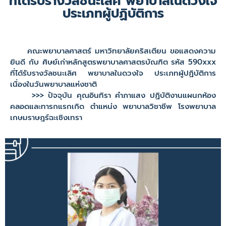
ที่ได้รับรางวัลชนะเลิศ พยาบาลในดวงใจ
ประเภทผู้ปฏิบัติการ
คณะพยาบาลศาสตร์ มหาวิทยาลัยคริสเตียน ขอแสดงความ
ยินดี กับ ศิษย์เก่าหลักสูตรพยาบาลศาสตรบัณฑิต รหัส 590xxx
ที่ได้รับรางวัลชนะเลิศ พยาบาลในดวงใจ ประเภทผู้ปฏิบัติการ
เนื่องในวันพยาบาลแห่งชาติ
>>> ปัจจุบัน คุณอินทิรา คำภาแสง ปฏิบัติงานแผนกห้อง
คลอดและทารกแรกเกิด ตำแหน่ง พยาบาลวิชาชีพ โรงพยาบาล
เกษมราษฎร์ฉะเชิงเทรา