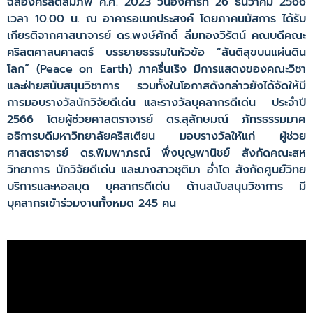
ฉลองคริสตสมภพ ค.ศ. 2023 วันอังคารที่ 26 ธันวาคม 2566
เวลา 10.00 น. ณ อาคารอเนกประสงค์ โดยภาคนมัสการ ได้รับ
เกียรติจากศาสนาจารย์ ดร.พงษ์ศักดิ์ ลิ่มทองวิรัตน์ คณบดีคณะ
คริสตศาสนศาสตร์ บรรยายธรรมในหัวข้อ “สันติสุขบนแผ่นดิน
โลก” (Peace on Earth) ภาครื่นเริง มีการแสดงของคณะวิชา
และฝ่ายสนับสนุนวิชาการ รวมทั้งในโอกาสดังกล่าวยังได้จัดให้มี
การมอบรางวัลนักวิจัยดีเด่น และรางวัลบุคลากรดีเด่น ประจำปี
2566 โดยผู้ช่วยศาสตราจารย์ ดร.สุลักษมณ์ ภัทรธรรมมาศ
อธิการบดีมหาวิทยาลัยคริสเตียน มอบรางวัลให้แก่ ผู้ช่วย
ศาสตราจารย์ ดร.พิมพาภรณ์ พึ่งบุญพานิชย์ สังกัดคณะสห
วิทยาการ นักวิจัยดีเด่น และนางสาวชุติมา อ่ำโต สังกัดศูนย์วิทย
บริการและหอสมุด บุคลากรดีเด่น ด้านสนับสนุนวิชาการ มี
บุคลากรเข้าร่วมงานทั้งหมด 245 คน