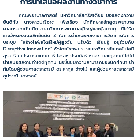
การนำเสนอผลงานทางวิชาการ
คณะพยาบาลศาสตร์ มหาวิทยาลัยคริสเตียน ขอแสดงความ
ยินดีกับ นางสาวปาริชาต เพ็งเรือง นักศึกษาหลักสูตรพยาบาล
ศาสตรมหาบัณฑิต สาขาวิชาการพยาบาลผู้ใหญ่และผู้สูงอายุ ที่ได้รับ
รางวัลรองชนะเลิศอันดับ 2 ในการนำเสนอผลงานทางวิชาการในการ
ประชุม “สร้างไลฟ์สไตล์ใหม่ผู้สูงวัย ปรับตัว เรียนรู้ อยู่ร่วมกับ
Disruptive Innovation” จัดโดยโรงพยาบาลมหาวิทยาลัยเทคโนโลยี
สุรนารี ณ โรงแรมแคนทารี่ โคราช ปรบมือรัวๆ ค่ะ และทุกคนที่ได้ไป
นำเสนอผลงานทำได้ดีทุกคน ขอชื่นชมความสามารถของนักศึกษา นำ
ทีมโดยผู้ช่วยศาสตราจารย์ ดร.ศากุล ช่างไม้ และผู้ช่วยศาสตราจารย์
สุปราณี แตงวงษ์