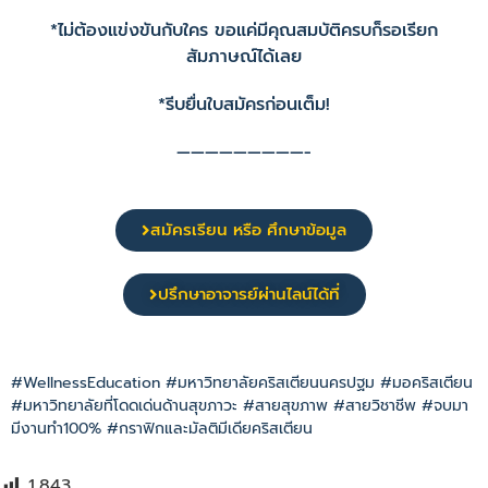
*ไม่ต้องแข่งขันกับใคร ขอแค่มีคุณสมบัติครบก็รอเรียก
สัมภาษณ์ได้เลย
*รีบยื่นใบสมัครก่อนเต็ม!
—————————-
สมัครเรียน หรือ ศึกษาข้อมูล
ปรึกษาอาจารย์ผ่านไลน์ได้ที่
#WellnessEducation #มหาวิทยาลัยคริสเตียนนครปฐม #มอคริสเตียน
#มหาวิทยาลัยที่โดดเด่นด้านสุขภาวะ #สายสุขภาพ #สายวิชาชีพ #จบมา
มีงานทำ100% #กราฟิกและมัลติมีเดียคริสเตียน
1,843