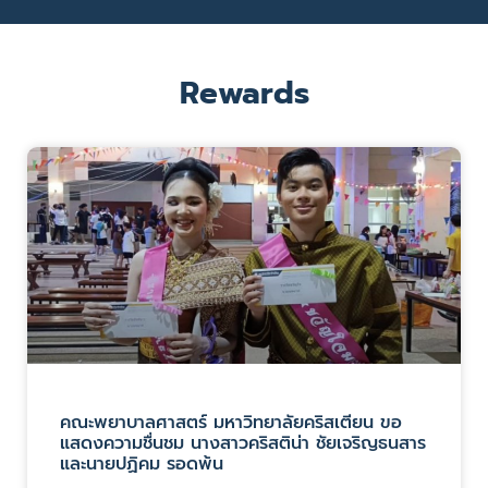
Rewards
คณะพยาบาลศาสตร์ มหาวิทยาลัยคริสเตียน ขอ
แสดงความชื่นชม นางสาวคริสติน่า ชัยเจริญธนสาร
และนายปฏิคม รอดพ้น