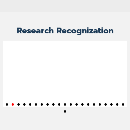
Research Recognization