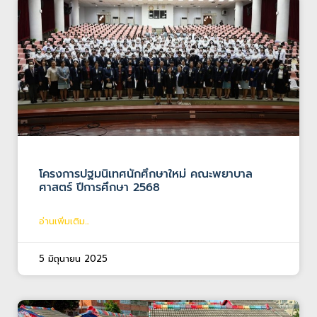
โครงการปฐมนิเทศนักศึกษาใหม่ คณะพยาบาล
ศาสตร์ ปีการศึกษา 2568
อ่านเพิ่มเติม...
5 มิถุนายน 2025