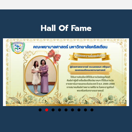
Hall Of Fame