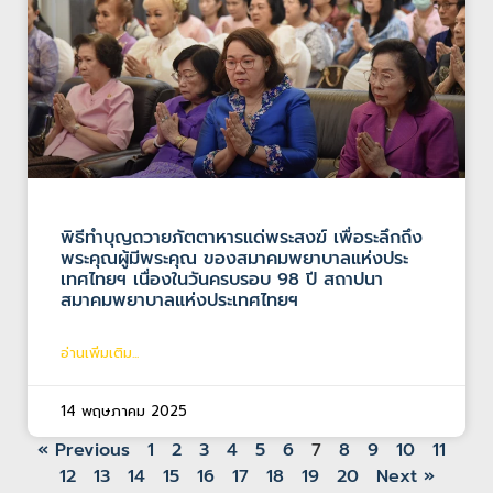
พิธีทำบุญถวายภัตตาหารแด่พระสงฆ์ เพื่อระลึกถึง
พระคุณผู้มีพระคุณ ของสมาคมพยาบาลแห่งประ
เทศไทยฯ เนื่องในวันครบรอบ 98 ปี สถาปนา
สมาคมพยาบาลแห่งประเทศไทยฯ
อ่านเพิ่มเติม...
14 พฤษภาคม 2025
« Previous
1
2
3
4
5
6
7
8
9
10
11
12
13
14
15
16
17
18
19
20
Next »