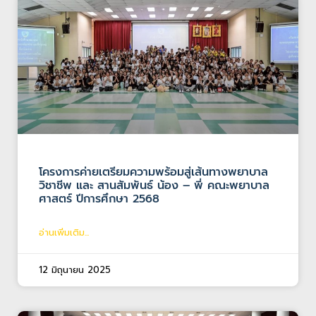
โครงการค่ายเตรียมความพร้อมสู่เส้นทางพยาบาล
วิชาชีพ และ สานสัมพันธ์ น้อง – พี่ คณะพยาบาล
ศาสตร์ ปีการศึกษา 2568
อ่านเพิ่มเติม...
12 มิถุนายน 2025