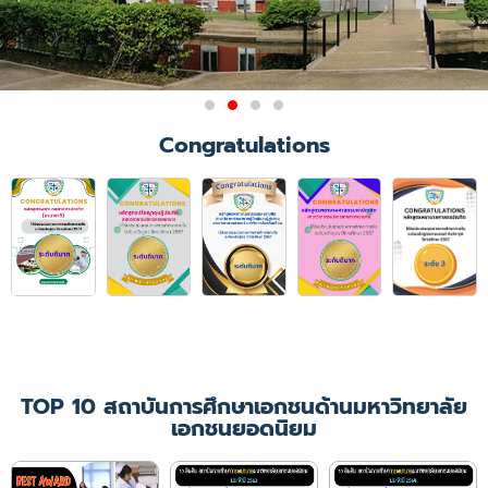
ผลการรับรองสถาบันการศึกษา
Congratulations
วิชาการพยาบาลและการ
ผดุงครรภ์
มติการประชุมคณะกรรมการสภาการ
พยาบาล ครั้งที่ 6/2564
เมื่อวันที่ 21 มิถุนายน 2564 ให้การ
รับรองคณะพยาบาลศาสตร์
มหาวิทยาลัยคริสเตียน ในหลักสูตร
พยาบาลศาสตรบัณฑิต
เป็นเวลา 4 ปีการศึกษา
(ปีการศึกษา 2564 - 2567)
TOP 10 สถาบันการศึกษาเอกชนด้านมหาวิทยาลัย
เอกชนยอดนิยม
เพิ่มเติม