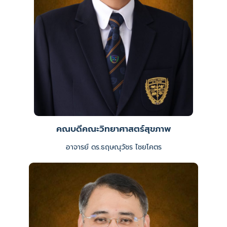
คณบดีคณะวิทยาศาสตร์สุขภาพ
อาจารย์ ดร.ธฤษณุวัชร ไชยโคตร