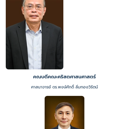
คณบดีคณะคริสตศาสนศาสตร์
ศาสนาจารย์ ดร.พงษ์ศักดิ์ ลิ่มทองวิรัตน์