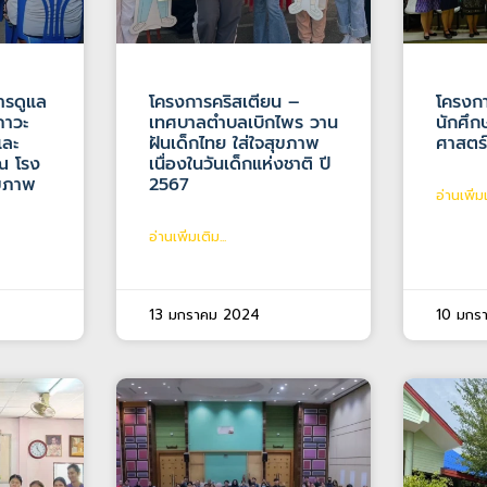
ารดูแล
โครงการคริสเตียน –
โครงกา
งภาวะ
เทศบาลตำบลเบิกไพร วาน
นักศึ
และ
ฝันเด็กไทย ใส่ใจสุขภาพ
ศาสตร
ณ โรง
เนื่องในวันเด็กแห่งชาติ ปี
ุขภาพ
2567
อ่านเพิ่มเ
อ่านเพิ่มเติม...
13 มกราคม 2024
10 มกร