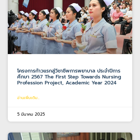
โครงการก้าวแรกสู่วิชาชีพการพยาบาล ประจำปีการ
ศึกษา 2567 The First Step Towards Nursing
Profession Project, Academic Year 2024
อ่านเพิ่มเติม...
5 มีนาคม 2025