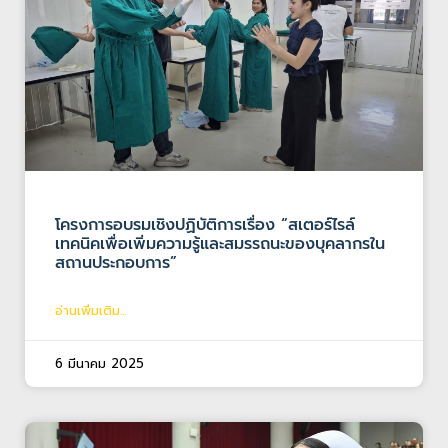
โครงการอบรมเชิงปฏิบัติการเรื่อง “สเตอร์ไรล์
เทคนิคเพื่อเพิ่มความรู้และสมรรถนะของบุคลากรใน
สถานประกอบการ”
อ่านเพิ่มเติม...
6 มีนาคม 2025