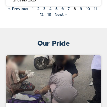
21 ตุลาคม 2023
« Previous
1
2
3
4
5
6
7
8
9
10
11
12
13
Next »
Our Pride