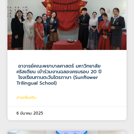
อาจารย์คณะพยาบาลศาสตร์ มหาวิทยาลัย
คริสเตียน เข้าร่วมงานฉลองครบรอบ 20 ปี
โรงเรียนทานตะวันไตรภาษา (Sunflower
Trilingual School)
อ่านเพิ่มเติม...
6 มีนาคม 2025