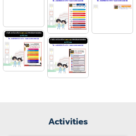
Activities