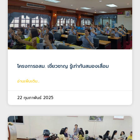
โครงการอสม. เชี่ยวชาญ รู้เท่าทันสมองเสื่อม
อ่านเพิ่มเติม...
22 กุมภาพันธ์ 2025