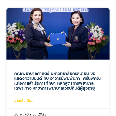
คณะพยาบาลศาสตร์ มหาวิทยาลัยคริสเตียน ขอ
แสดงความยินดี กับ อาจารย์พิมพ์นิภา ศรีนพคุณ
ในโอกาสสำเร็จการศึกษา หลักสูตรการพยาบาล
เฉพาะทาง สาขาการพยาบาลเวชปฏิบัติผู้สูงอายุ
อ่านเพิ่มเติม...
30 พฤศจิกายน 2023