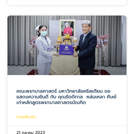
คณะพยาบาลศาสตร์ มหาวิทยาลัยคริสเตียน ขอ
แสดงความยินดี กับ คุณรัตติกาล หล่มเหลา ศิษย์
เก่าหลักสูตรพยาบาลศาสตรบัณฑิต
อ่านเพิ่มเติม...
21 ตุลาคม 2023