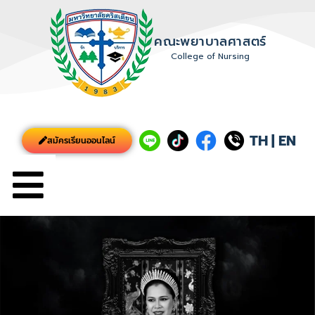
คณะพยาบาลศาสตร์
College of Nursing
TH
|
EN
สมัครเรียนออนไลน์