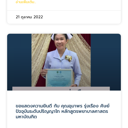
อ่านเพิ่มเติม...
21 ตุลาคม 2022
ขอแสดงความยินดี กับ คุณอุมาพร รุ่งเรือง ศิษย์
ปัจจุบันระดับปริญญาโท หลักสูตรพยาบาลศาสตร
มหาบัณฑิต