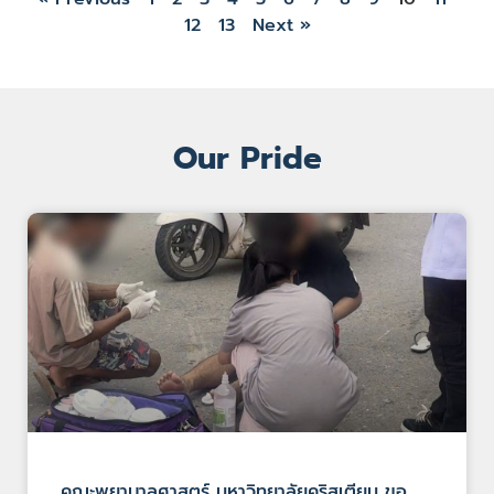
12
13
Next »
Our Pride
คณะพยาบาลศาสตร์ มหาวิทยาลัยคริสเตียน ขอ