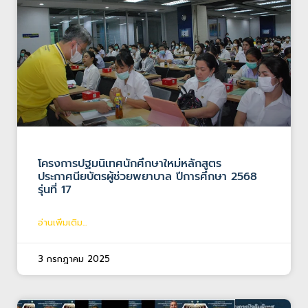
โครงการปฐมนิเทศนักศึกษาใหม่หลักสูตร
ประกาศนียบัตรผู้ช่วยพยาบาล ปีการศึกษา 2568
รุ่นที่ 17
อ่านเพิ่มเติม...
3 กรกฎาคม 2025