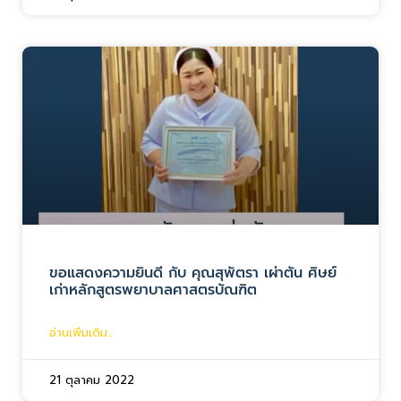
ขอแสดงความยินดี กับ คุณสุพัตรา เผ่าตัน ศิษย์
เก่าหลักสูตรพยาบาลศาสตรบัณฑิต
อ่านเพิ่มเติม...
21 ตุลาคม 2022