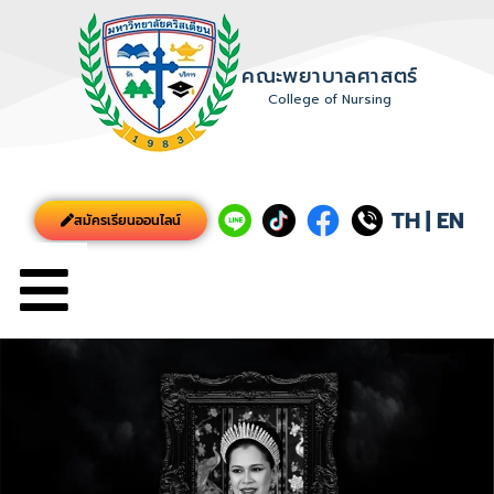
คณะพยาบาลศาสตร์
College of Nursing
TH
|
EN
สมัครเรียนออนไลน์