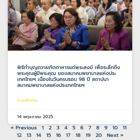
พิธีทำบุญถวายภัตตาหารแด่พระสงฆ์ เพื่อระลึกถึง
พระคุณผู้มีพระคุณ ของสมาคมพยาบาลแห่งประ
เทศไทยฯ เนื่องในวันครบรอบ 98 ปี สถาปนา
สมาคมพยาบาลแห่งประเทศไทยฯ
อ่านเพิ่มเติม...
14 พฤษภาคม 2025
« Previous
1
2
3
4
5
6
7
8
9
10
11
12
13
14
15
16
17
18
19
20
Next »