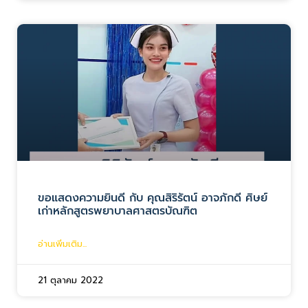
ขอแสดงความยินดี กับ คุณสิริรัตน์ อาจภักดี ศิษย์
เก่าหลักสูตรพยาบาลศาสตรบัณฑิต
อ่านเพิ่มเติม...
21 ตุลาคม 2022