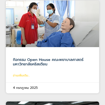
กิจกรรม Open House คณะพยาบาลศาสตร์
มหาวิทยาลัยคริสเตียน
อ่านเพิ่มเติม...
4 กรกฎาคม 2025