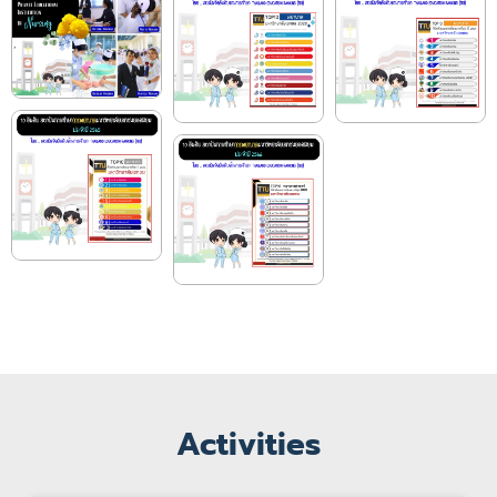
Activities