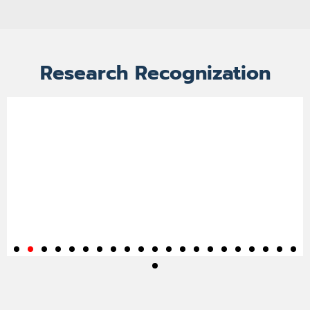
Research Recognization