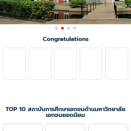
ผลการรับรองสถาบันการศึกษา
Congratulations
วิชาการพยาบาลและการ
ผดุงครรภ์
มติการประชุมคณะกรรมการสภาการ
พยาบาล ครั้งที่ 6/2564
เมื่อวันที่ 21 มิถุนายน 2564 ให้การ
รับรองคณะพยาบาลศาสตร์
มหาวิทยาลัยคริสเตียน ในหลักสูตร
พยาบาลศาสตรบัณฑิต
เป็นเวลา 4 ปีการศึกษา
(ปีการศึกษา 2564 - 2567)
TOP 10 สถาบันการศึกษาเอกชนด้านมหาวิทยาลัย
เอกชนยอดนิยม
เพิ่มเติม