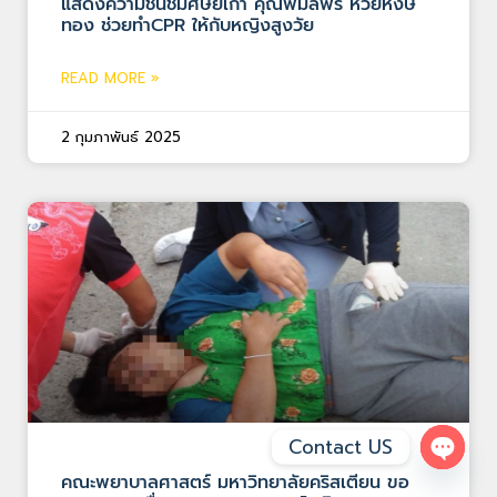
แสดงความชื่นชมศิษย์เก่า คุณพิมลพร ห้วยหงษ์
ทอง ช่วยทำCPR ให้กับหญิงสูงวัย
READ MORE »
2 กุมภาพันธ์ 2025
Contact US
Open 
คณะพยาบาลศาสตร์ มหาวิทยาลัยคริสเตียน ขอ