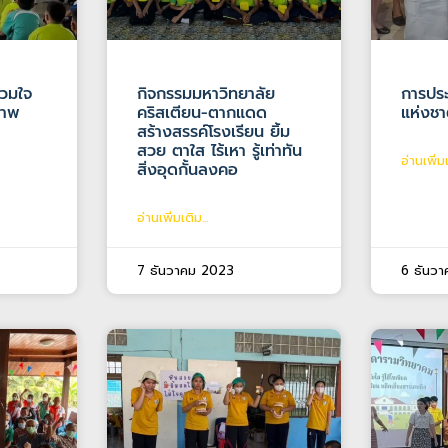
่วมใจ
กิจกรรมมหาวิทยาลัย
การปร
ภาพ
คริสเตียน-ตากแดด
แห่งชาต
สร้างสรรค์โรงเรียน ยิ้ม
สวย ตาใส ไร้เหา รู้เท่าทัน
อ่านเพิ่มเ
สิ่งอุดกั้นลงคอ
อ่านเพิ่มเติม...
7 ธันวาคม 2023
6 ธันว