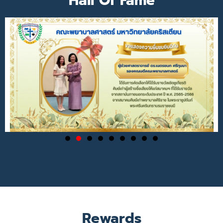
Hall Of Fame
Rewards