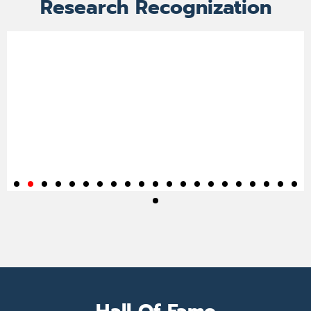
Research Recognization