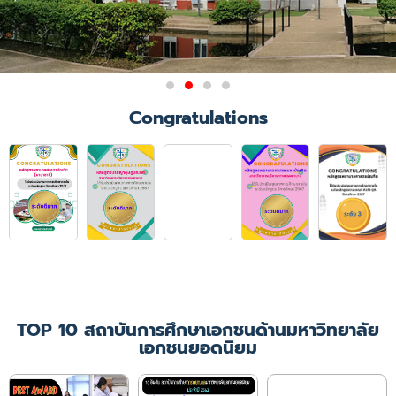
Congratulations
TOP 10 สถาบันการศึกษาเอกชนด้านมหาวิทยาลัย
เอกชนยอดนิยม