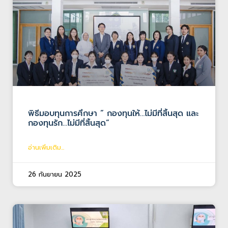
พิธีมอบทุนการศึกษา ” กองทุนให้…ไม่มีที่สิ้นสุด และ
กองทุนรัก…ไม่มีที่สิ้นสุด”
อ่านเพิ่มเติม...
26 กันยายน 2025