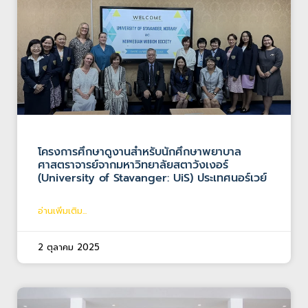
โครงการศึกษาดูงานสำหรับนักศึกษาพยาบาล
ศาสตราจารย์จากมหาวิทยาลัยสตาวังเงอร์
(University of Stavanger: UiS) ประเทศนอร์เวย์
อ่านเพิ่มเติม...
2 ตุลาคม 2025