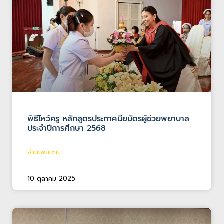
พิธีไหว้ครู หลักสูตรประกาศนียบัตรผู้ช่วยพยาบาล
ประจำปีการศึกษา 2568
อ่านเพิ่มเติม...
10 ตุลาคม 2025