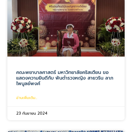
คณะพยาบาลศาสตร์ มหาวิทยาลัยคริสเตียน ขอ
แสดงความยินดีกับ พันตำรวจหญิง สายวริน ลาภ
ไพบูลย์พงศ์
อ่านเพิ่มเติม...
23 กันยายน 2024