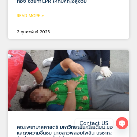
ทอง ช่วยทำCPR ให้กับหญิงสูงวัย
READ MORE »
2 กุมภาพันธ์ 2025
Contact US
คณะพยาบาลศาสตร์ มหาวิทยาลัยคริสเตียน ขอ
Open 
แสดงความชื่นชม นางสาวพลอยไพลิน นรชาญ