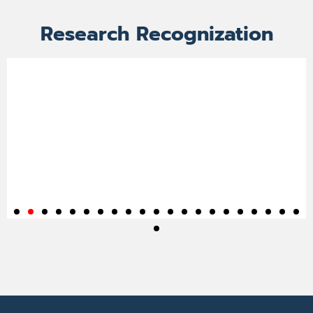
Research Recognization