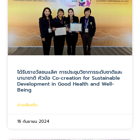
ได้รับรางวัลชนะเลิศ การประชุมวิชาการระดับชาติและ
นานาชาติ หัวข้อ Co-creation for Sustainable
Development in Good Health and Well-
Being
อ่านเพิ่มเติม...
16 กันยายน 2024