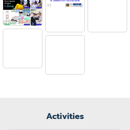
Activities