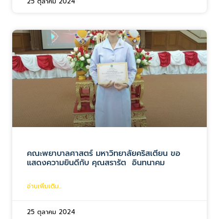
25 ตุลาคม 2024
คณะพยาบาลศาสตร์ มหาวิทยาลัยคริสเตียน ขอ
แสดงความยินดีกับ คุณสรารัต อินทนาคม
อ่านเพิ่มเติม...
25 ตุลาคม 2024