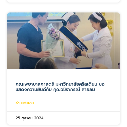
คณะพยาบาลศาสตร์ มหาวิทยาลัยคริสเตียน ขอ
แสดงความยินดีกับ คุณวชิราภรณ์ สายลม
อ่านเพิ่มเติม...
25 ตุลาคม 2024