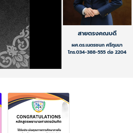
สายตรงคณบดี
ผศ.ดร.เนตรชนก ศรีทุมมา
โทร.034-388-555 ต่อ 2204