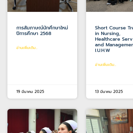
การสัมภาษณ์นักศึกษาใหม่
Short Course Tr
ปีการศึกษา 2568
in Nursing,
Healthcare Serv
and Managemen
อ่านเพิ่มเติม...
I.U.H.W
อ่านเพิ่มเติม...
19 มีนาคม 2025
13 มีนาคม 2025