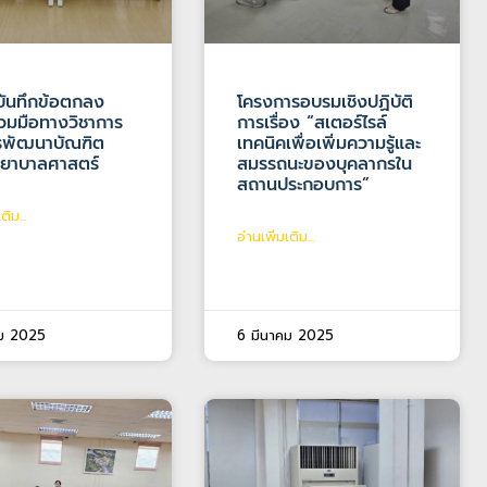
บันทึกข้อตกลง
โครงการอบรมเชิงปฏิบัติ
วมมือทางวิชาการ
การเรื่อง “สเตอร์ไรล์
รพัฒนาบัณฑิต
เทคนิคเพื่อเพิ่มความรู้และ
ยาบาลศาสตร์
สมรรถนะของบุคลากรใน
สถานประกอบการ”
ติม...
อ่านเพิ่มเติม...
คม 2025
6 มีนาคม 2025