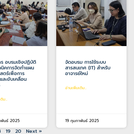
ร อบรมเชิงปฏิบัติ
จัดอบรม การใช้ระบบ
คนิคการจัดทำแผน
สารสนเทศ (IT) สำหรับ
สตร์เพื่อการ
อาจารย์ใหม่
ละขับเคลื่อน
ร
อ่านเพิ่มเติม...
ติม...
าพันธ์ 2025
19 กุมภาพันธ์ 2025
8
19
20
Next »