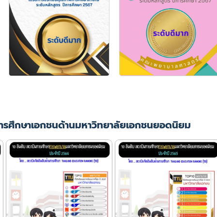
ารศึกษาเอกชนด้านมหาวิทยาลัยเอกชนยอดนิยม