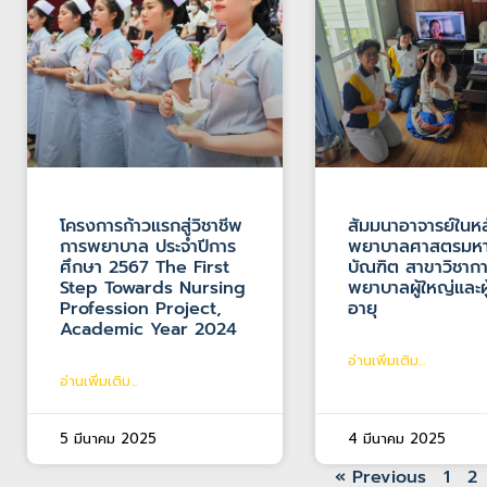
โครงการก้าวแรกสู่วิชาชีพ
สัมมนาอาจารย์ในหล
การพยาบาล ประจำปีการ
พยาบาลศาสตรมห
ศึกษา 2567 The First
บัณฑิต สาขาวิชาก
Step Towards Nursing
พยาบาลผู้ใหญ่และผู
Profession Project,
อายุ
Academic Year 2024
อ่านเพิ่มเติม...
อ่านเพิ่มเติม...
5 มีนาคม 2025
4 มีนาคม 2025
« Previous
1
2