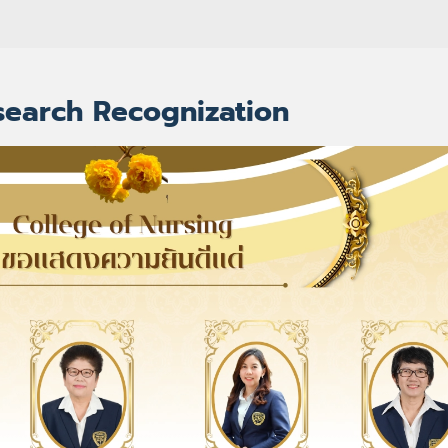
search Recognization