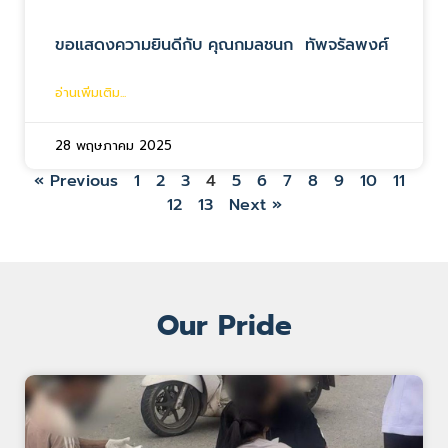
ขอแสดงความยินดีกับ คุณกมลชนก ทัพจรัลพงศ์
อ่านเพิ่มเติม...
28 พฤษภาคม 2025
« Previous
1
2
3
4
5
6
7
8
9
10
11
12
13
Next »
Our Pride