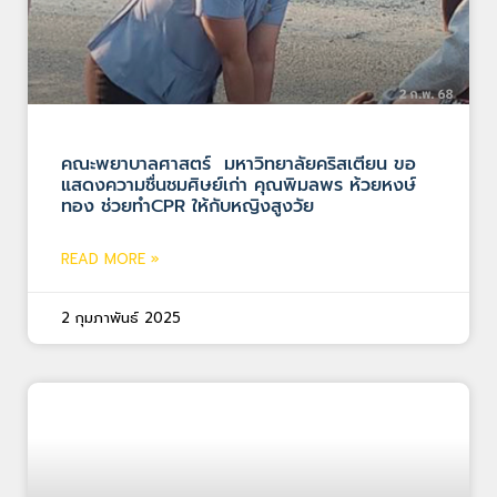
คณะพยาบาลศาสตร์ มหาวิทยาลัยคริสเตียน ขอ
แสดงความชื่นชมศิษย์เก่า คุณพิมลพร ห้วยหงษ์
ทอง ช่วยทำCPR ให้กับหญิงสูงวัย
READ MORE »
2 กุมภาพันธ์ 2025