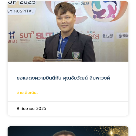
ขอแสดงความยินดีกับ คุณชัยวัฒน์ ฉิมพะวงค์
อ่านเพิ่มเติม...
9 กันยายน 2025