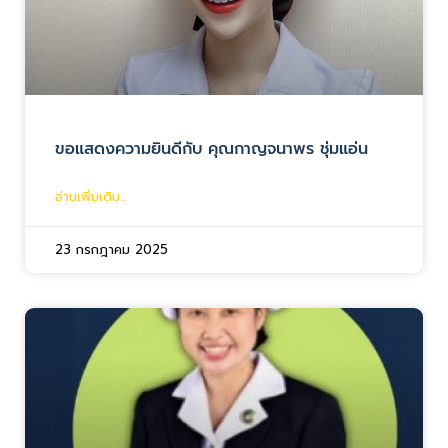
ขอแสดงความยินดีกับ คุณกาญจนาพร ชุ่มแอ่น
อ่านเพิ่มเติม...
23 กรกฎาคม 2025