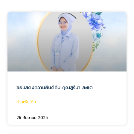
ขอแสดงความยินดีกับ คุณสูรีนา สะแต
อ่านเพิ่มเติม...
26 กันยายน 2025