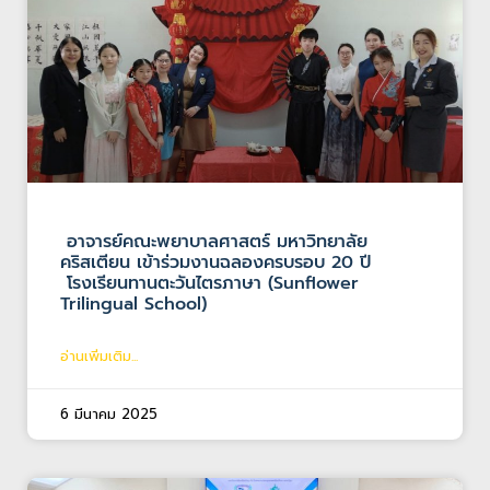
อาจารย์คณะพยาบาลศาสตร์ มหาวิทยาลัย
คริสเตียน เข้าร่วมงานฉลองครบรอบ 20 ปี
โรงเรียนทานตะวันไตรภาษา (Sunflower
Trilingual School)
อ่านเพิ่มเติม...
6 มีนาคม 2025