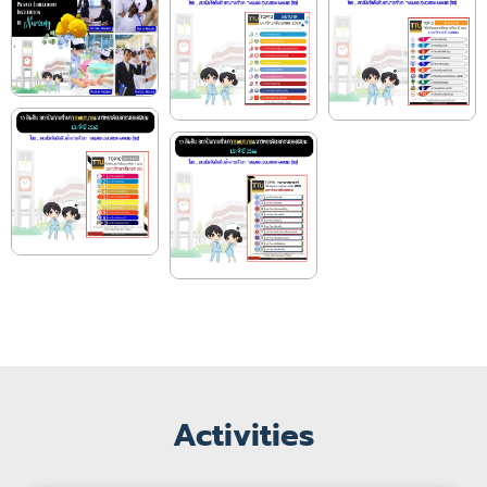
Activities