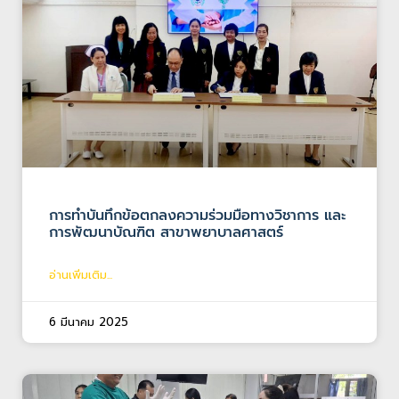
การทำบันทึกข้อตกลงความร่วมมือทางวิชาการ และ
การพัฒนาบัณฑิต สาขาพยาบาลศาสตร์
อ่านเพิ่มเติม...
6 มีนาคม 2025