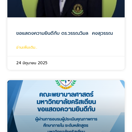
ขอแสดงความยินดีกับ ดร.วรรณวิมล คงสุวรรณ
อ่านเพิ่มเติม...
24 มิถุนายน 2025