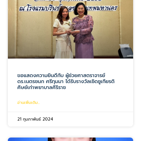
ขอแสดงความยินดีกับ ผู้ช่วยศาสตราจารย์
ดร.เนตรชนก ศรีทุมมา ได้รับรางวัลเชิดชูเกียรติ
ศิษย์เก่าพยาบาลศิริราช
อ่านเพิ่มเติม...
21 กุมภาพันธ์ 2024