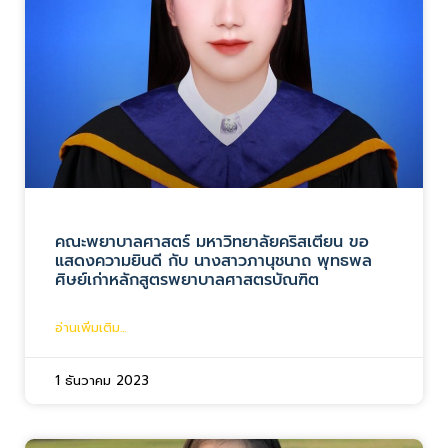
คณะพยาบาลศาสตร์ มหาวิทยาลัยคริสเตียน ขอ
แสดงความยินดี กับ นางสาวภานุชนาถ พุทธพล
ศิษย์เก่าหลักสูตรพยาบาลศาสตรบัณฑิต
อ่านเพิ่มเติม...
1 ธันวาคม 2023