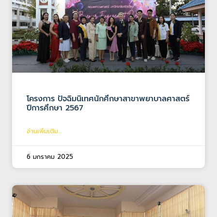
โครงการ ปัจฉิมนิเทศนักศึกษาสาขาพยาบาลศาสตร์
ปีการศึกษา 2567
อ่านเพิ่มเติม...
6 มกราคม 2025