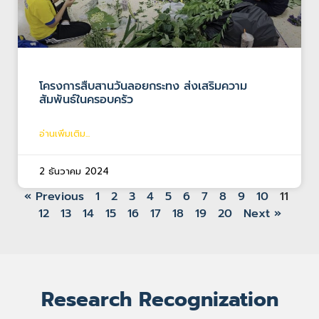
โครงการสืบสานวันลอยกระทง ส่งเสริมความ
สัมพันธ์ในครอบครัว
อ่านเพิ่มเติม...
2 ธันวาคม 2024
« Previous
1
2
3
4
5
6
7
8
9
10
11
12
13
14
15
16
17
18
19
20
Next »
Research Recognization