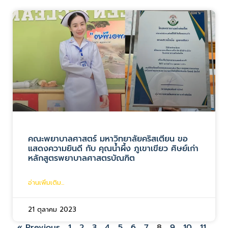
คณะพยาบาลศาสตร์ มหาวิทยาลัยคริสเตียน ขอ
แสดงความยินดี กับ คุณน้ำผึ้ง ภูเขาเขียว ศิษย์เก่า
หลักสูตรพยาบาลศาสตรบัณฑิต
อ่านเพิ่มเติม...
21 ตุลาคม 2023
« Previous
1
2
3
4
5
6
7
8
9
10
11