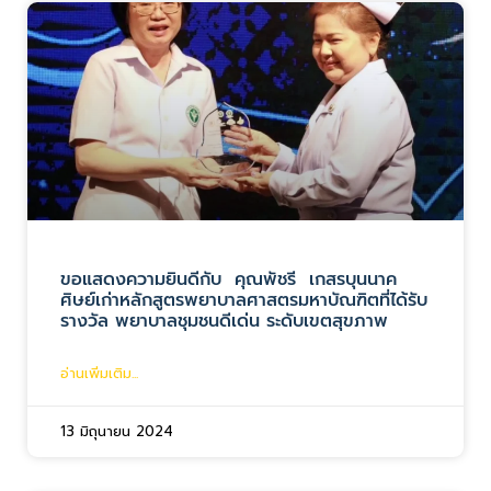
ขอแสดงความยินดีกับ คุณพัชรี เกสรบุนนาค
ศิษย์เก่าหลักสูตรพยาบาลศาสตรมหาบัณฑิตที่ได้รับ
รางวัล พยาบาลชุมชนดีเด่น ระดับเขตสุขภาพ
อ่านเพิ่มเติม...
13 มิถุนายน 2024