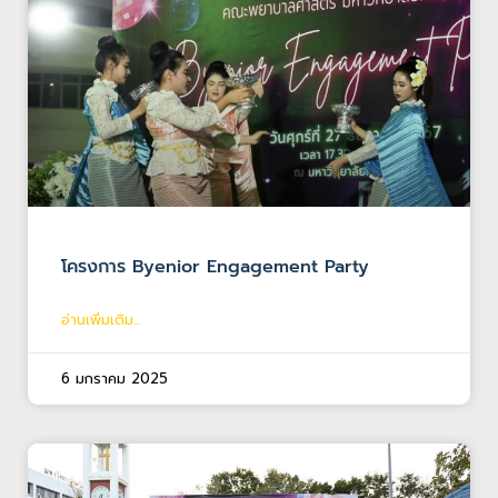
โครงการ Byenior Engagement Party
อ่านเพิ่มเติม...
6 มกราคม 2025