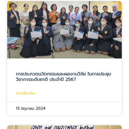
การประกวดนวัตกรรมและผลงานวิจัย ในการประชุม
วิชาการระดับชาติ ประจำปี 2567
อ่านเพิ่มเติม...
13 มิถุนายน 2024