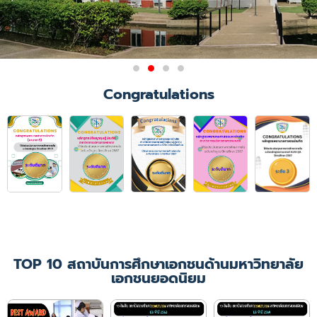
Congratulations
TOP 10 สถาบันการศึกษาเอกชนด้านมหาวิทยาลัย
เอกชนยอดนิยม