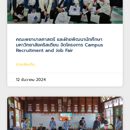
คณะพยาบาลศาสตร์ และฝ่ายพัฒนานักศึกษา
มหาวิทยาลัยคริสเตียน จัดโครงการ Campus
Recruitment and Job Fair
อ่านเพิ่มเติม...
12 ธันวาคม 2024