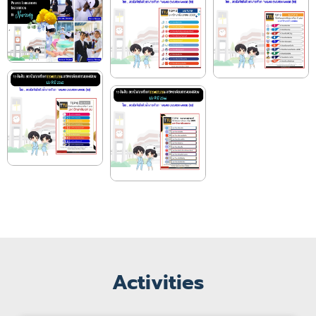
Activities