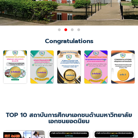
ผลการรับรองสถาบันการศึกษา
Congratulations
วิชาการพยาบาลและการ
ผดุงครรภ์
มติการประชุมคณะกรรมการสภาการ
พยาบาล ครั้งที่ 6/2564
เมื่อวันที่ 21 มิถุนายน 2564 ให้การ
รับรองคณะพยาบาลศาสตร์
มหาวิทยาลัยคริสเตียน ในหลักสูตร
พยาบาลศาสตรบัณฑิต
เป็นเวลา 4 ปีการศึกษา
(ปีการศึกษา 2564 - 2567)
TOP 10 สถาบันการศึกษาเอกชนด้านมหาวิทยาลัย
เอกชนยอดนิยม
เพิ่มเติม