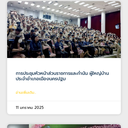
การประชุมหัวหน้าส่วนราชการและกำนัน ผู้ใหญ่บ้าน
ประจำอำเภอเมืองนครปฐม
อ่านเพิ่มเติม...
11 มกราคม 2025