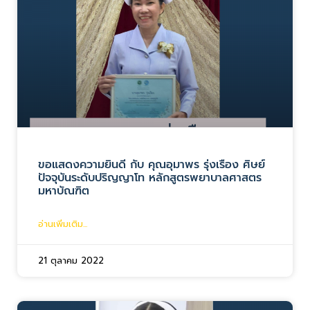
ขอแสดงความยินดี กับ คุณอุมาพร รุ่งเรือง ศิษย์
ปัจจุบันระดับปริญญาโท หลักสูตรพยาบาลศาสตร
มหาบัณฑิต
อ่านเพิ่มเติม...
21 ตุลาคม 2022