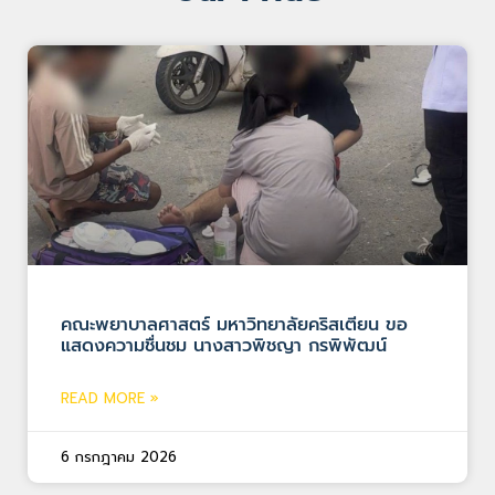
คณะพยาบาลศาสตร์ มหาวิทยาลัยคริสเตียน ขอ
แสดงความชื่นชม นางสาวพิชญา กรพิพัฒน์
READ MORE »
6 กรกฎาคม 2026