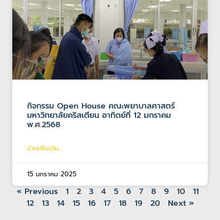
กิจกรรม Open House คณะพยาบาลศาสตร์
มหาวิทยาลัยคริสเตียน อาทิตย์ที่ 12 มกราคม
พ.ศ.2568
อ่านเพิ่มเติม...
15 มกราคม 2025
« Previous
1
2
3
4
5
6
7
8
9
10
11
12
13
14
15
16
17
18
19
20
Next »