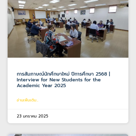
การสัมภาษณ์นักศึกษาใหม่ ปีการศึกษา 2568 |
Interview for New Students for the
Academic Year 2025
อ่านเพิ่มเติม...
23 มกราคม 2025