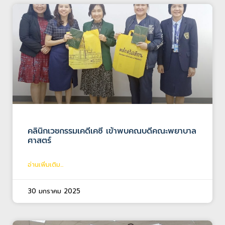
คลินิกเวชกรรมเคดีเคซี เข้าพบคณบดีคณะพยาบาล
ศาสตร์
อ่านเพิ่มเติม...
30 มกราคม 2025