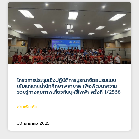
โครงการประชุมเชิงปฏิบัติการบูรณาจัดอบรมแบบ
เข้มแก่แกนนำนักศึกษาพยาบาล เพื่อพัฒนาความ
รอบรู้ทางสุขภาพเกี่ยวกับบุหรี่ไฟฟ้า ครั้งที่ 1/2568
อ่านเพิ่มเติม...
30 มกราคม 2025