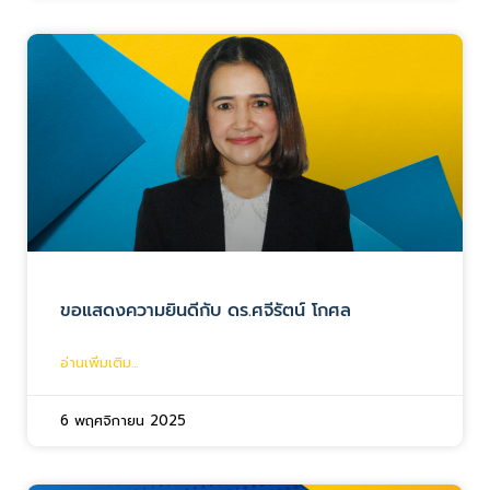
ขอแสดงความยินดีกับ ดร.ศจีรัตน์ โกศล
อ่านเพิ่มเติม...
6 พฤศจิกายน 2025