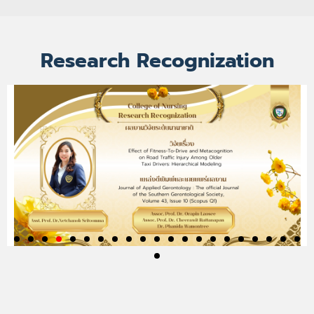
Research Recognization