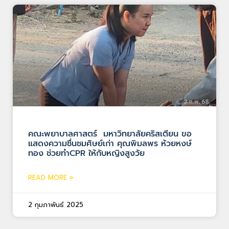
คณะพยาบาลศาสตร์ มหาวิทยาลัยคริสเตียน ขอ
แสดงความชื่นชมศิษย์เก่า คุณพิมลพร ห้วยหงษ์
ทอง ช่วยทำCPR ให้กับหญิงสูงวัย
READ MORE »
2 กุมภาพันธ์ 2025