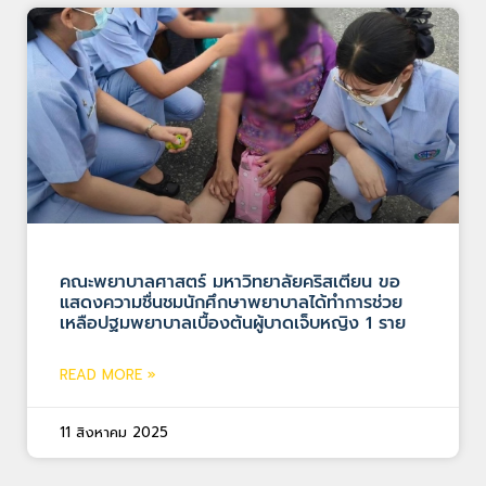
คณะพยาบาลศาสตร์ มหาวิทยาลัยคริสเตียน ขอ
แสดงความชื่นชมนักศึกษาพยาบาลได้ทำการช่วย
เหลือปฐมพยาบาลเบื้องต้นผู้บาดเจ็บหญิง 1 ราย
READ MORE »
11 สิงหาคม 2025