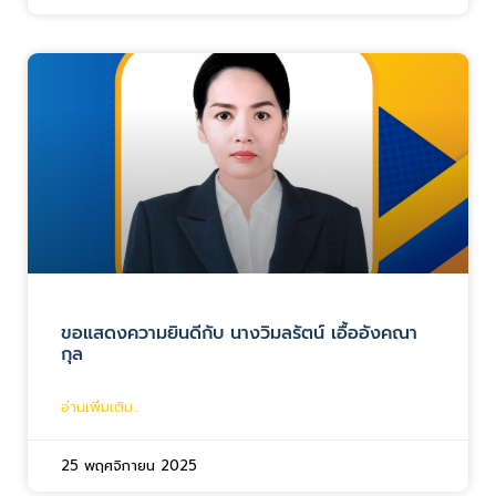
ขอแสดงความยินดีกับ นางวิมลรัตน์ เอื้ออังคณา
กุล
อ่านเพิ่มเติม...
25 พฤศจิกายน 2025