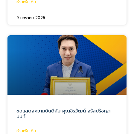
อ่านเพิ่มเติม...
9 มกราคม 2026
ขอแสดงความยินดีกับ คุณจิรวัฒน์ จรัลปรัชญา
นนท์
อ่านเพิ่มเติม...