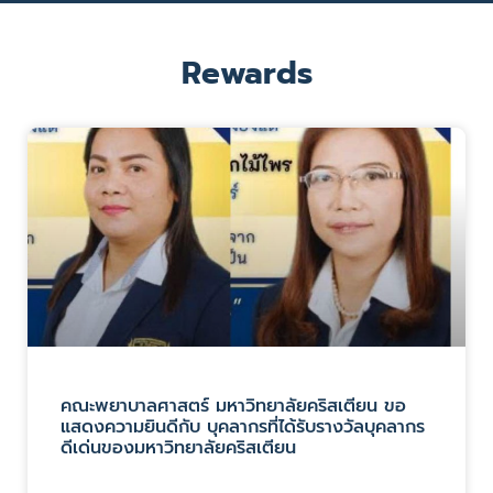
Rewards
คณะพยาบาลศาสตร์ มหาวิทยาลัยคริสเตียน ขอ
แสดงความยินดีกับ บุคลากรที่ได้รับรางวัลบุคลากร
ดีเด่นของมหาวิทยาลัยคริสเตียน