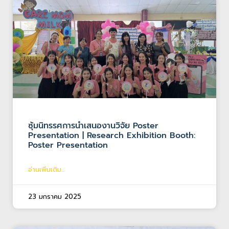
ซุ้มนิทรรศการนำเสนองานวิจัย Poster
Presentation | Research Exhibition Booth:
Poster Presentation
อ่านเพิ่มเติม...
23 มกราคม 2025