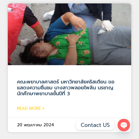
คณะพยาบาลศาสตร์ มหาวิทยาลัยคริสเตียน ขอ
แสดงความชื่นชม นางสาวพลอยไพลิน นรชาญ
นักศึกษาพยาบาลชั้นปีที่ 3
READ MORE »
Contact US
20 พฤษภาคม 2024
Open 