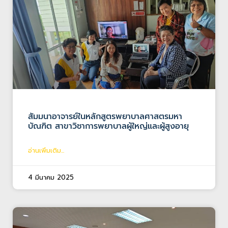
สัมมนาอาจารย์ในหลักสูตรพยาบาลศาสตรมหา
บัณฑิต สาขาวิชาการพยาบาลผู้ใหญ่และผู้สูงอายุ
อ่านเพิ่มเติม...
4 มีนาคม 2025