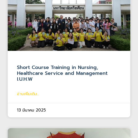
Short Course Training in Nursing,
Healthcare Service and Management
I.U.H.W
อ่านเพิ่มเติม...
13 มีนาคม 2025