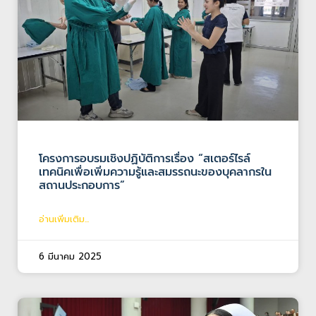
โครงการอบรมเชิงปฏิบัติการเรื่อง “สเตอร์ไรล์
เทคนิคเพื่อเพิ่มความรู้และสมรรถนะของบุคลากรใน
สถานประกอบการ”
อ่านเพิ่มเติม...
6 มีนาคม 2025