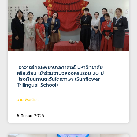
อาจารย์คณะพยาบาลศาสตร์ มหาวิทยาลัย
คริสเตียน เข้าร่วมงานฉลองครบรอบ 20 ปี
โรงเรียนทานตะวันไตรภาษา (Sunflower
Trilingual School)
อ่านเพิ่มเติม...
6 มีนาคม 2025