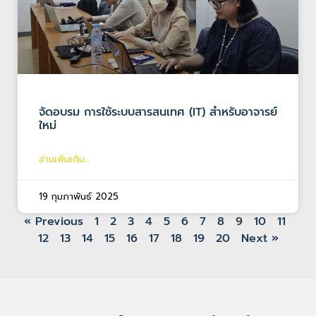
จัดอบรม การใช้ระบบสารสนเทศ (IT) สำหรับอาจารย์
ใหม่
อ่านเพิ่มเติม...
19 กุมภาพันธ์ 2025
« Previous
1
2
3
4
5
6
7
8
9
10
11
12
13
14
15
16
17
18
19
20
Next »