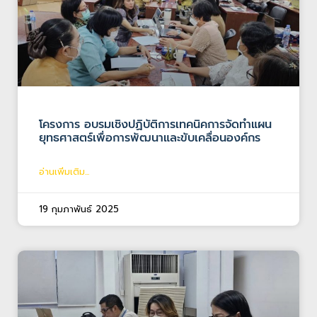
โครงการ อบรมเชิงปฏิบัติการเทคนิคการจัดทำแผน
ยุทธศาสตร์เพื่อการพัฒนาและขับเคลื่อนองค์กร
อ่านเพิ่มเติม...
19 กุมภาพันธ์ 2025