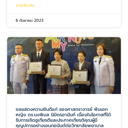
อ่านเพิ่มเติม...
6 กันยายน 2023
ขอแสดงความยินดีแก่ รองศาสตราจารย์ พันเอก
หญิง ดร.นงพิมล นิมิตรอานันท์ เนื่องในโอกาสที่ได้
รับการเชิดชูเกียรติและประกาศเกียรติคุณผู้มี
คุณูปการอย่างเอนกอนันต์ต่อวิทยาลัยพยาบาล