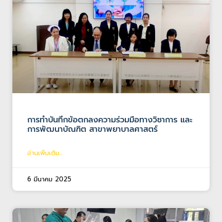
การทำบันทึกข้อตกลงความร่วมมือทางวิชาการ และ
การพัฒนาบัณฑิต สาขาพยาบาลศาสตร์
อ่านเพิ่มเติม...
6 มีนาคม 2025