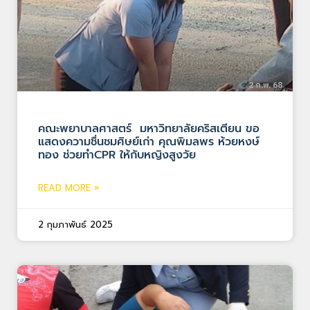
คณะพยาบาลศาสตร์ มหาวิทยาลัยคริสเตียน ขอ
แสดงความชื่นชมศิษย์เก่า คุณพิมลพร ห้วยหงษ์
ทอง ช่วยทำCPR ให้กับหญิงสูงวัย
READ MORE »
2 กุมภาพันธ์ 2025