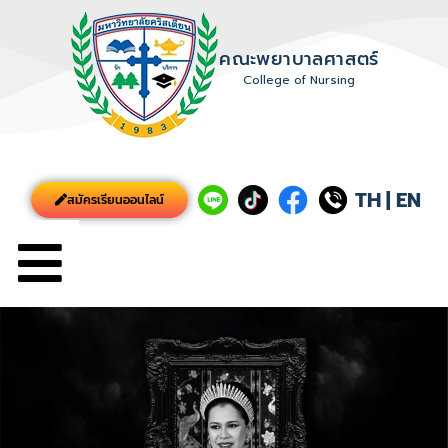
คณะพยาบาลศาสตร์
College of Nursing
TH
|
EN
สมัครเรียนออนไลน์