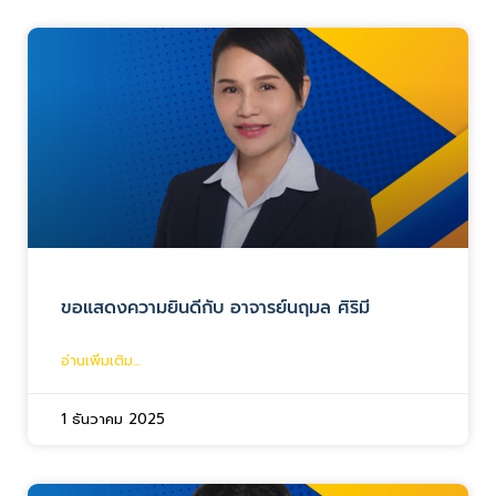
ขอแสดงความยินดีกับ อาจารย์นฤมล ศิริมี
อ่านเพิ่มเติม...
1 ธันวาคม 2025