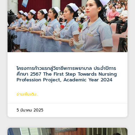
โครงการก้าวแรกสู่วิชาชีพการพยาบาล ประจำปีการ
ศึกษา 2567 The First Step Towards Nursing
Profession Project, Academic Year 2024
อ่านเพิ่มเติม...
5 มีนาคม 2025