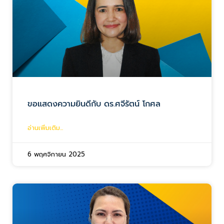
ขอแสดงความยินดีกับ ดร.ศจีรัตน์ โกศล
อ่านเพิ่มเติม...
6 พฤศจิกายน 2025