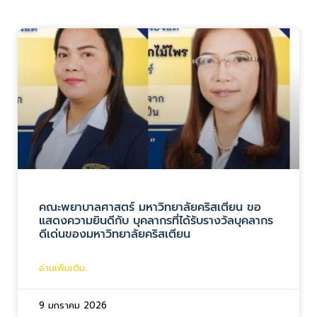
คณะพยาบาลศาสตร์ มหาวิทยาลัยคริสเตียน ขอ
แสดงความยินดีกับ บุคลากรที่ได้รับรางวัลบุคลากร
ดีเด่นของมหาวิทยาลัยคริสเตียน
อ่านเพิ่มเติม...
9 มกราคม 2026