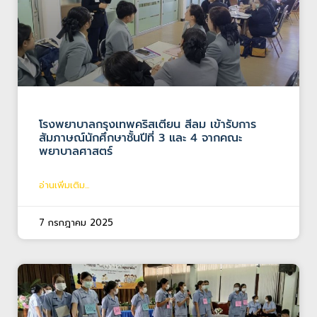
โรงพยาบาลกรุงเทพคริสเตียน สีลม เข้ารับการ
สัมภาษณ์นักศึกษาชั้นปีที่ 3 และ 4 จากคณะ
พยาบาลศาสตร์
อ่านเพิ่มเติม...
7 กรกฎาคม 2025