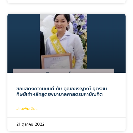
ขอแสดงความยินดี กับ คุณอชิรญาณ์ อุตรชน
ศิษย์เก่าหลักสูตรพยาบาลศาสตรมหาบัณฑิต
อ่านเพิ่มเติม...
21 ตุลาคม 2022