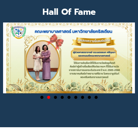
Hall Of Fame