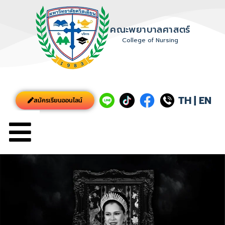
คณะพยาบาลศาสตร์
College of Nursing
TH
|
EN
สมัครเรียนออนไลน์