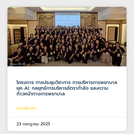
โครงการ การประชุมวิชาการ การบริหารการพยาบาล
ยุค AI: กลยุทธ์การบริหารอัตรากำลัง และความ
ก้าวหน้าทางการพยาบาล
อ่านเพิ่มเติม...
23 กรกฎาคม 2025