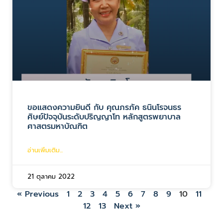
ขอแสดงความยินดี กับ คุณภรภัค ธนินโรจนธร
ศิษย์ปัจจุบันระดับปริญญาโท หลักสูตรพยาบาล
ศาสตรมหาบัณฑิต
อ่านเพิ่มเติม...
21 ตุลาคม 2022
« Previous
1
2
3
4
5
6
7
8
9
10
11
12
13
Next »