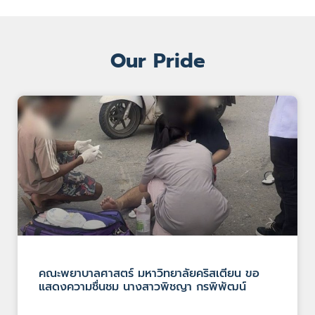
Our Pride
คณะพยาบาลศาสตร์ มหาวิทยาลัยคริสเตียน ขอ
แสดงความชื่นชม นางสาวพิชญา กรพิพัฒน์