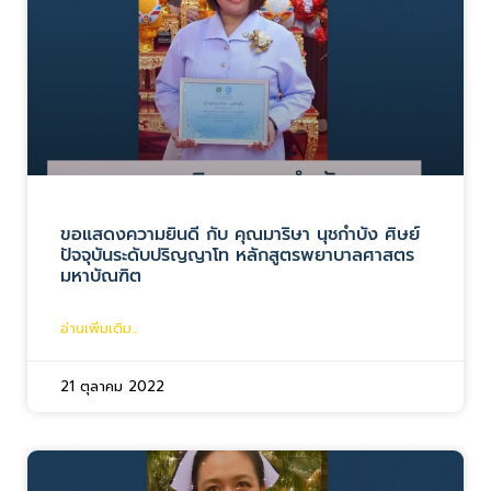
ขอแสดงความยินดี กับ คุณมาริษา นุชกำบัง ศิษย์
ปัจจุบันระดับปริญญาโท หลักสูตรพยาบาลศาสตร
มหาบัณฑิต
อ่านเพิ่มเติม...
21 ตุลาคม 2022