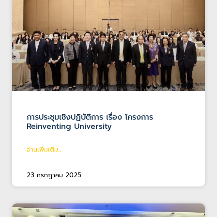
การประชุมเชิงปฏิบัติการ เรื่อง โครงการ
Reinventing University
อ่านเพิ่มเติม...
23 กรกฎาคม 2025