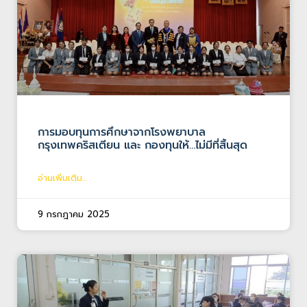
การมอบทุนการศึกษาจากโรงพยาบาล
กรุงเทพคริสเตียน และ กองทุนให้…ไม่มีที่สิ้นสุด
อ่านเพิ่มเติม...
9 กรกฎาคม 2025