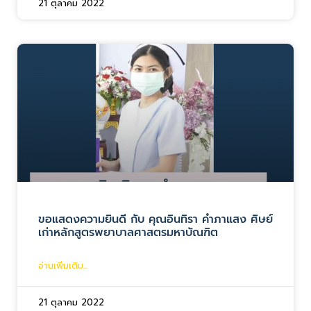
21 ตุลาคม 2022
ขอแสดงความยินดี กับ คุณอินทิรา คำภาแสง ศิษย์
เก่าหลักสูตรพยาบาลศาสตรมหาบัณฑิต
อ่านเพิ่มเติม...
21 ตุลาคม 2022