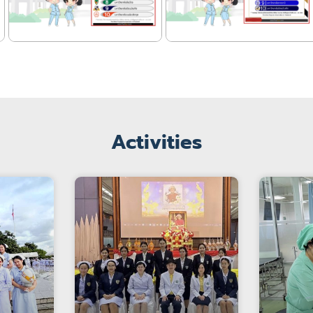
Activities