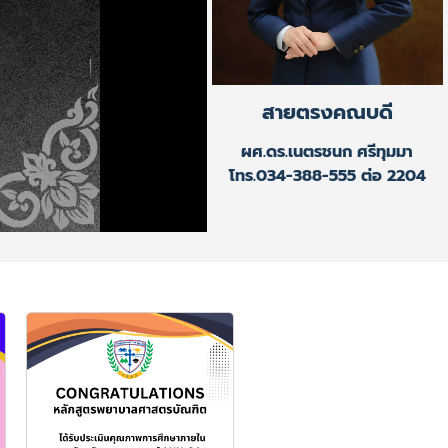
สายตรงคณบดี
ผศ.ดร.เนตรชนก ศรีทุมมา
โทร.034-388-555 ต่อ 2204