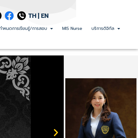
TH
|
EN
กำหนดการเรียนรู้/การสอบ
MIS Nurse
บริการดิจิทัล