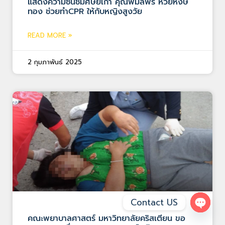
แสดงความชื่นชมศิษย์เก่า คุณพิมลพร ห้วยหงษ์
ทอง ช่วยทำCPR ให้กับหญิงสูงวัย
READ MORE »
2 กุมภาพันธ์ 2025
Contact US
Open 
คณะพยาบาลศาสตร์ มหาวิทยาลัยคริสเตียน ขอ