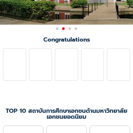
ผลการรับรองสถาบันการศึกษา
Congratulations
วิชาการพยาบาลและการ
ผดุงครรภ์
มติการประชุมคณะกรรมการสภาการ
พยาบาล ครั้งที่ 6/2564
เมื่อวันที่ 21 มิถุนายน 2564 ให้การ
รับรองคณะพยาบาลศาสตร์
มหาวิทยาลัยคริสเตียน ในหลักสูตร
พยาบาลศาสตรบัณฑิต
เป็นเวลา 4 ปีการศึกษา
(ปีการศึกษา 2564 - 2567)
TOP 10 สถาบันการศึกษาเอกชนด้านมหาวิทยาลัย
เอกชนยอดนิยม
เพิ่มเติม