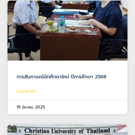
การสัมภาษณ์นักศึกษาใหม่ ปีการศึกษา 2568
อ่านเพิ่มเติม...
19 มีนาคม 2025