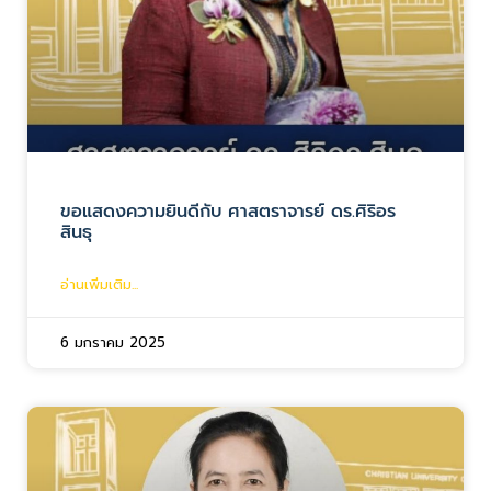
ขอแสดงความยินดีกับ ศาสตราจารย์ ดร.ศิริอร
สินธุ
อ่านเพิ่มเติม...
6 มกราคม 2025