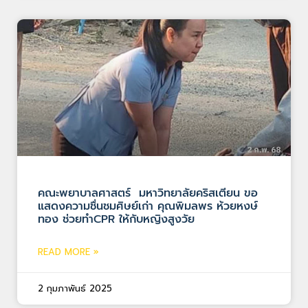
คณะพยาบาลศาสตร์ มหาวิทยาลัยคริสเตียน ขอ
แสดงความชื่นชมศิษย์เก่า คุณพิมลพร ห้วยหงษ์
ทอง ช่วยทำCPR ให้กับหญิงสูงวัย
READ MORE »
2 กุมภาพันธ์ 2025