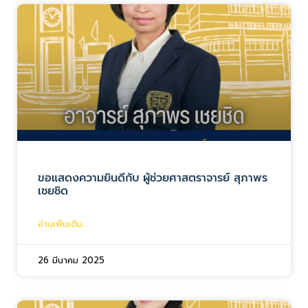
ขอแสดงความยินดีกับ ผู้ช่วยศาสตราจารย์ สุภาพร
เชยชิด
อ่านเพิ่มเติม...
26 มีนาคม 2025