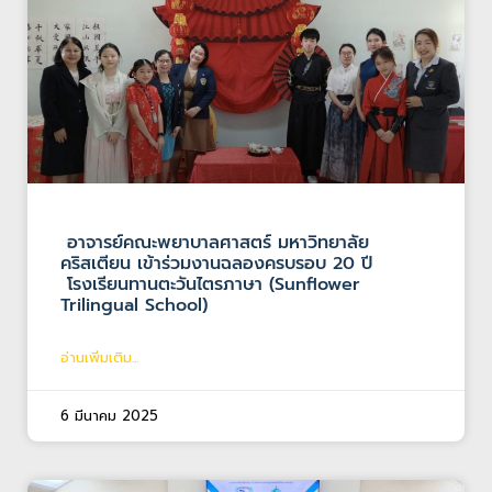
อาจารย์คณะพยาบาลศาสตร์ มหาวิทยาลัย
คริสเตียน เข้าร่วมงานฉลองครบรอบ 20 ปี
โรงเรียนทานตะวันไตรภาษา (Sunflower
Trilingual School)
อ่านเพิ่มเติม...
6 มีนาคม 2025