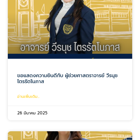
ขอแสดงความยินดีกับ ผู้ช่วยศาสตราจารย์ วีรนุช
ไตรรัตโนภาส
อ่านเพิ่มเติม...
26 มีนาคม 2025