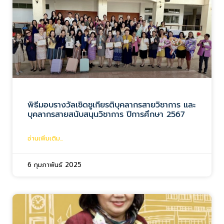
พิธีมอบรางวัลเชิดชูเกียรติบุคลากรสายวิชาการ และ
บุคลากรสายสนับสนุนวิชาการ ปีการศึกษา 2567
อ่านเพิ่มเติม...
6 กุมภาพันธ์ 2025