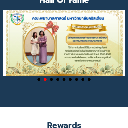
Hall Of Fame
Rewards