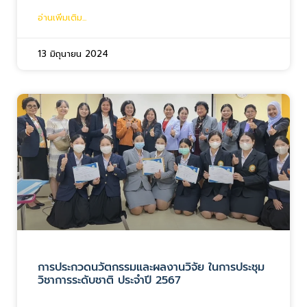
อ่านเพิ่มเติม...
13 มิถุนายน 2024
การประกวดนวัตกรรมและผลงานวิจัย ในการประชุม
วิชาการระดับชาติ ประจำปี 2567