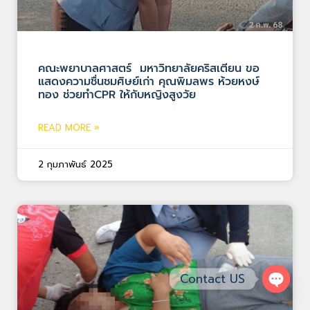
คณะพยาบาลศาสตร์ มหาวิทยาลัยคริสเตียน ขอ
แสดงความชื่นชมศิษย์เก่า คุณพิมลพร ห้วยหงษ์
ทอง ช่วยทำCPR ให้กับหญิงสูงวัย
READ MORE »
2 กุมภาพันธ์ 2025
Contact US
Open 