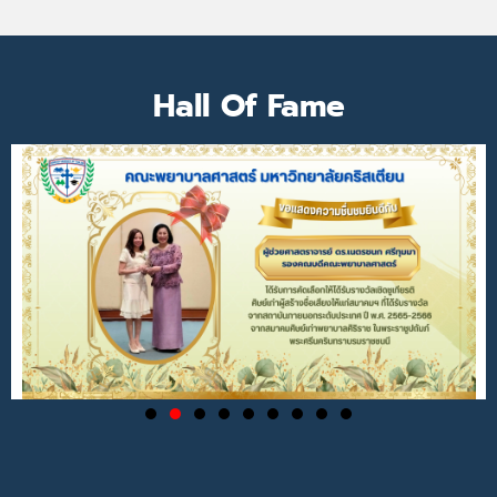
Hall Of Fame