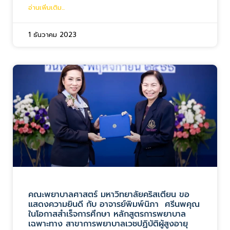
อ่านเพิ่มเติม...
1 ธันวาคม 2023
คณะพยาบาลศาสตร์ มหาวิทยาลัยคริสเตียน ขอ
แสดงความยินดี กับ อาจารย์พิมพ์นิภา ศรีนพคุณ
ในโอกาสสำเร็จการศึกษา หลักสูตรการพยาบาล
เฉพาะทาง สาขาการพยาบาลเวชปฏิบัติผู้สูงอายุ