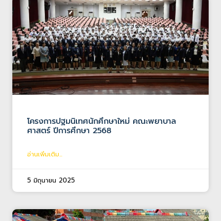
โครงการปฐมนิเทศนักศึกษาใหม่ คณะพยาบาล
ศาสตร์ ปีการศึกษา 2568
อ่านเพิ่มเติม...
5 มิถุนายน 2025