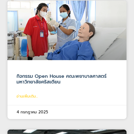
กิจกรรม Open House คณะพยาบาลศาสตร์
มหาวิทยาลัยคริสเตียน
อ่านเพิ่มเติม...
4 กรกฎาคม 2025