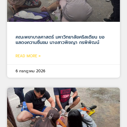
คณะพยาบาลศาสตร์ มหาวิทยาลัยคริสเตียน ขอ
แสดงความชื่นชม นางสาวพิชญา กรพิพัฒน์
READ MORE »
6 กรกฎาคม 2026