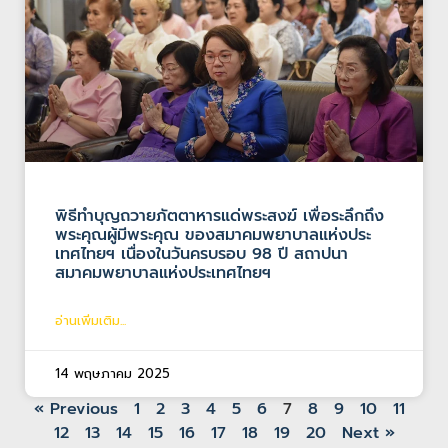
พิธีทำบุญถวายภัตตาหารแด่พระสงฆ์ เพื่อระลึกถึง
พระคุณผู้มีพระคุณ ของสมาคมพยาบาลแห่งประ
เทศไทยฯ เนื่องในวันครบรอบ 98 ปี สถาปนา
สมาคมพยาบาลแห่งประเทศไทยฯ
อ่านเพิ่มเติม...
14 พฤษภาคม 2025
« Previous
1
2
3
4
5
6
7
8
9
10
11
12
13
14
15
16
17
18
19
20
Next »