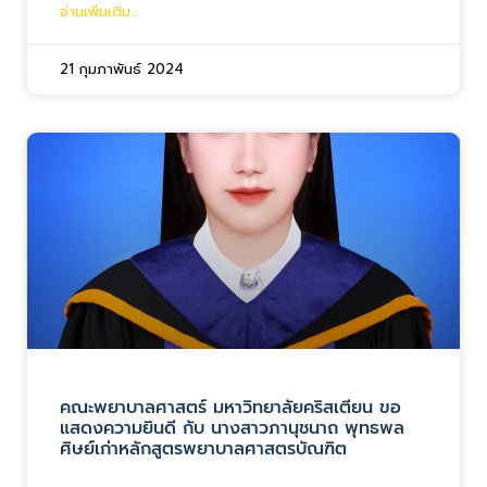
อ่านเพิ่มเติม...
21 กุมภาพันธ์ 2024
คณะพยาบาลศาสตร์ มหาวิทยาลัยคริสเตียน ขอ
แสดงความยินดี กับ นางสาวภานุชนาถ พุทธพล
ศิษย์เก่าหลักสูตรพยาบาลศาสตรบัณฑิต