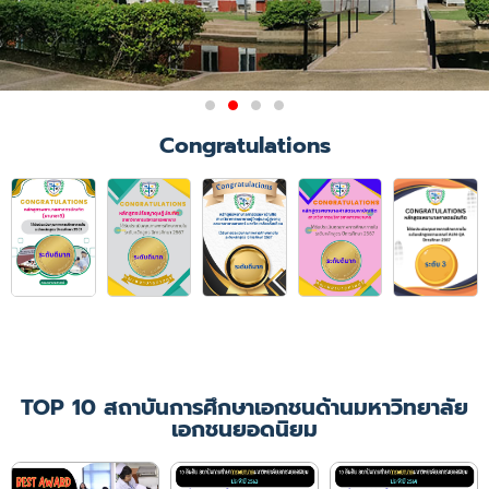
ผลการรับรองสถาบันการศึกษา
Congratulations
วิชาการพยาบาลและการ
ผดุงครรภ์
มติการประชุมคณะกรรมการสภาการ
พยาบาล ครั้งที่ 6/2564
เมื่อวันที่ 21 มิถุนายน 2564 ให้การ
รับรองคณะพยาบาลศาสตร์
มหาวิทยาลัยคริสเตียน ในหลักสูตร
พยาบาลศาสตรบัณฑิต
เป็นเวลา 4 ปีการศึกษา
(ปีการศึกษา 2564 - 2567)
TOP 10 สถาบันการศึกษาเอกชนด้านมหาวิทยาลัย
เอกชนยอดนิยม
เพิ่มเติม