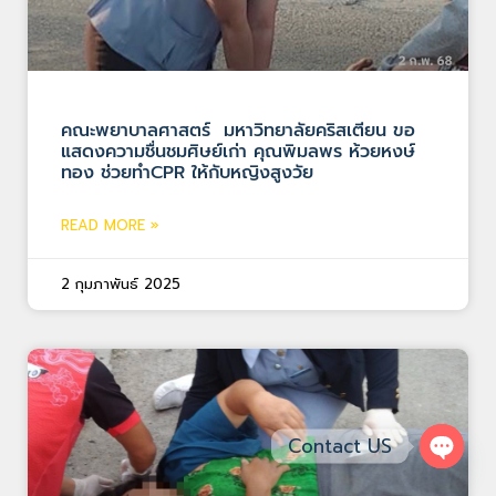
คณะพยาบาลศาสตร์ มหาวิทยาลัยคริสเตียน ขอ
แสดงความชื่นชมศิษย์เก่า คุณพิมลพร ห้วยหงษ์
ทอง ช่วยทำCPR ให้กับหญิงสูงวัย
READ MORE »
2 กุมภาพันธ์ 2025
Contact US
Open 