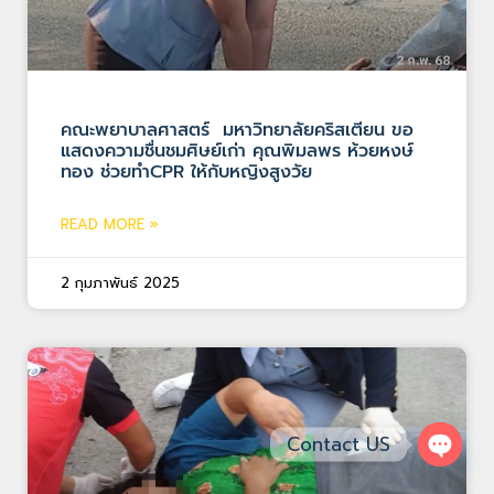
คณะพยาบาลศาสตร์ มหาวิทยาลัยคริสเตียน ขอ
แสดงความชื่นชมศิษย์เก่า คุณพิมลพร ห้วยหงษ์
ทอง ช่วยทำCPR ให้กับหญิงสูงวัย
READ MORE »
2 กุมภาพันธ์ 2025
Contact US
Open 