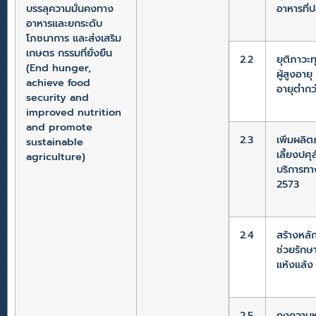
บรรลุความมั่นคงทาง
อาหารที่
อาหารและยกระดับ
โภชนาการ และส่งเสริม
เกษตร กรรมที่ยั่งยืน
2.2
ยุติภาวะ
(End hunger,
ผู้สูงอา
achieve food
อายุต่ำก
security and
improved nutrition
and promote
2.3
เพิ่มผลิ
sustainable
เลี้ยงปศุ
agriculture)
บริการทา
2573
2.4
สร้างหลั
ช่วยรักษ
แห้งแล้ง 
2.5
คงความหล