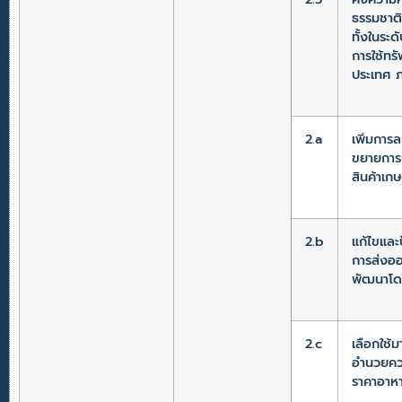
ธรรมชาติท
ทั้งในระ
การใช้ทร
ประเทศ ภ
2.a
เพิ่มการ
ขยายการบ
สินค้าเก
2.b
แก้ไขและ
การส่งออ
พัฒนาโด
2.c
เลือกใช้
อำนวยคว
ราคาอาหา