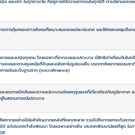
ิง และเด็ก ในทุกช่วงวัย ที่อยู่ภายใต้ความยากจนในทุกมิติ ตามนิยามของแ
าตการคุ้มครองทางสังคมที่เหมาะสมของแต่ละประเทศ และให้ครอบคลุมถึงกลุ
่าชายและหญิงทุกคน โดยเฉพาะที่ยากจนและเปราะบาง มีสิทธิเท่าเทียมกันใน
็นเจ้าของและควบคุมเหนือที่ดินและอสังหาในรูปแบบอื่น มรดกทรัพยากรธรรมชาติ
บบการเงินระดับฐานราก (microfinance)
และลดการเปิดรับและความเปราะบางต่อเหตุรุนแรงที่เกี่ยวข้องกับภูมิอากาศ 
ะอยู่ในสถานการณ์เปราะบาง
ทรัพยากรอย่างมีนัยสำคัญจากแหล่งที่หลากหลาย รวมไปถึงการยกระดับความร่วม
าได้ แก่ประเทศกำลังพัฒนา โดยเฉพาะอย่างยิ่ง ประเทศพัฒนาน้อยที่สุด ใ
ิติ