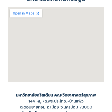
มหาวิทยาลัยคริสเตียน คณะวิทยาศาสตร์สุขภาพ
144 หมู่.7ถ.พระประโทณ-บ้านแพ้ว
ต.ดอนยายหอม อ.เมือง จ.นครปฐม 73000