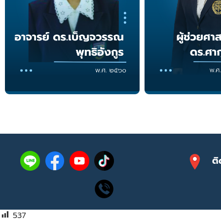
ติ
537