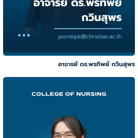
อาจารย์ ดร.พรทิพย์ กวินสุพร