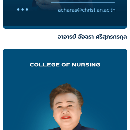
อาจารย์ อัจฉรา ศรีสุภรกรกุล