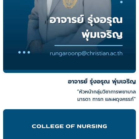
อาจารย์ รุ่งอรุณ พุ่มเจริญ
“หัวหน้ากลุ่มวิชาการพยาบาล
มารดา ทารก และผดุงครรภ์”