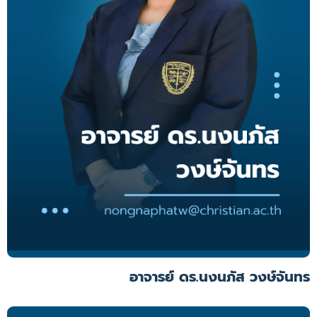
อาจารย์ ดร.นงนภัส วงษ์จันทร