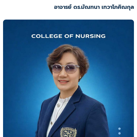
อาจารย์ ดร.มัณฑนา เทวาโภคิณกุล