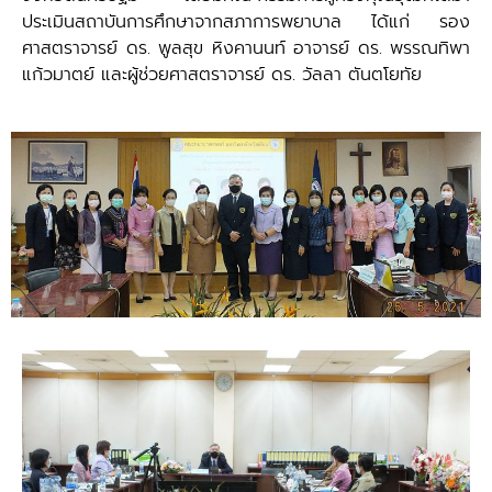
ประเมินสถาบันการศึกษาจากสภาการพยาบาล ได้แก่ รอง
ศาสตราจารย์ ดร. พูลสุข หิงคานนท์ อาจารย์ ดร. พรรณทิพา
แก้วมาตย์ และผู้ช่วยศาสตราจารย์ ดร. วัลลา ตันตโยทัย