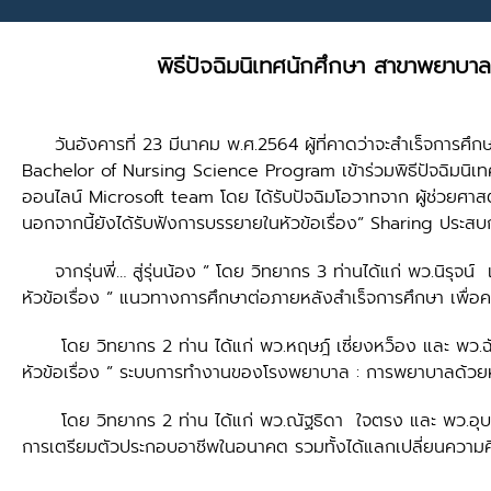
พิธีปัจฉิมนิเทศนักศึกษา สาขาพยาบา
วันอังคารที่ 23 มีนาคม พ.ศ.2564 ผู้ที่คาดว่าจะสำเร็จการศ
Bachelor of Nursing Science Program เข้าร่วมพิธีปัจฉิมนิ
ออนไลน์ Microsoft team โดย ได้รับปัจฉิมโอวาทจาก ผู้ช่วย
นอกจากนี้ยังได้รับฟังการบรรยายในหัวข้อเรื่อง” Sharing ประส
จากรุ่นพี่… สู่รุ่นน้อง ” โดย วิทยากร 3 ท่านได้แก่ พว.นิรุ
หัวข้อเรื่อง ” แนวทางการศึกษาต่อภายหลังสำเร็จการศึกษา เพื่
โดย วิทยากร 2 ท่าน ได้แก่ พว.หฤษฎ์ เซี่ยงหว็อง และ พว.ฉ
หัวข้อเรื่อง ” ระบบการทำงานของโรงพยาบาล : การพยาบาลด้วยห
โดย วิทยากร 2 ท่าน ได้แก่ พว.ณัฐธิดา ใจตรง และ พว.อุบลวรร
การเตรียมตัวประกอบอาชีพในอนาคต รวมทั้งได้แลกเปลี่ยนความคิดเห