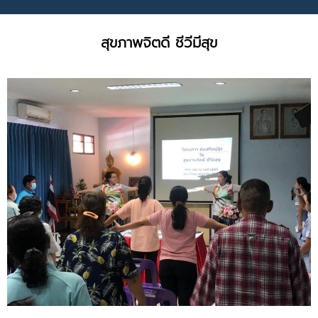
สุขภาพจิตดี ชีวีมีสุข