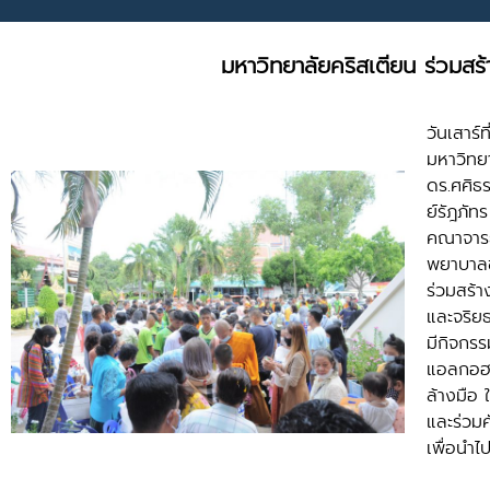
มหาวิทยาลัยคริสเตียน ร่วมสร
วันเสาร
มหาวิทย
ดร.ศศิธ
ย์รัฎภั
คณาจารย
พยาบาลชั
ร่วมสร้
และจริย
มีกิจกร
แอลกอฮอ
ล้างมือ
และร่วมค
เพื่อนำไ