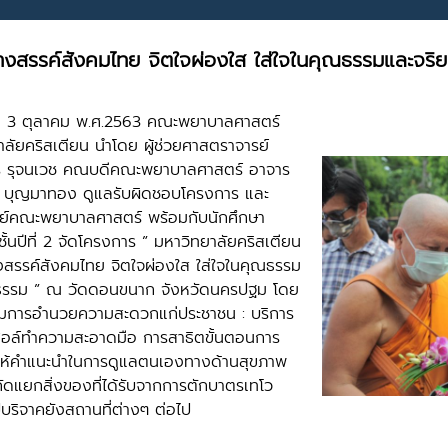
้างสรรค์สังคมไทย จิตใจผ่องใส ใส่ใจในคุณธรรมและจริ
์ที่ 3 ตุลาคม พ.ศ.2563 คณะพยาบาลศาสตร์
าลัยคริสเตียน นำโดย ผู้ช่วยศาสตราจารย์
ร รุจนเวช คณบดีคณะพยาบาลศาสตร์ อาจาร
ทร บุญมาทอง ดูแลรับผิดชอบโครงการ และ
์คณะพยาบาลศาสตร์ พร้อมกับนักศึกษา
้นปีที่ 2 จัดโครงการ ” มหาวิทยาลัยคริสเตียน
างสรรค์สังคมไทย จิตใจผ่องใส ใส่ใจในคุณธรรม
ธรรม ” ณ วัดดอนขนาก จังหวัดนครปฐม โดย
รมการอำนวยความสะดวกแก่ประชาชน : บริการ
ล์ทำความสะอาดมือ การสาธิตขั้นตอนการ
 ให้คำแนะนำในการดูแลตนเองทางด้านสุขภาพ
ัดแยกสิ่งของที่ได้รับจากการตักบาตรเทโว
ปบริจาคยังสถานที่ต่างๆ ต่อไป