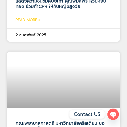
แสดงความชื่นชมศิษย์เก่า คุณพิมลพร ห้วยหงษ์
ทอง ช่วยทำCPR ให้กับหญิงสูงวัย
READ MORE »
2 กุมภาพันธ์ 2025
Contact US
Open 
คณะพยาบาลศาสตร์ มหาวิทยาลัยคริสเตียน ขอ