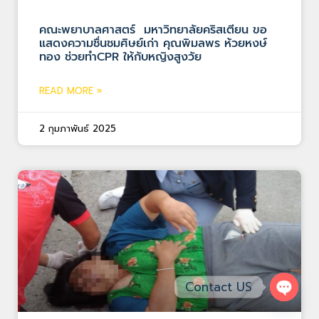
คณะพยาบาลศาสตร์ มหาวิทยาลัยคริสเตียน ขอ
แสดงความชื่นชมศิษย์เก่า คุณพิมลพร ห้วยหงษ์
ทอง ช่วยทำCPR ให้กับหญิงสูงวัย
READ MORE »
2 กุมภาพันธ์ 2025
Contact US
Open 