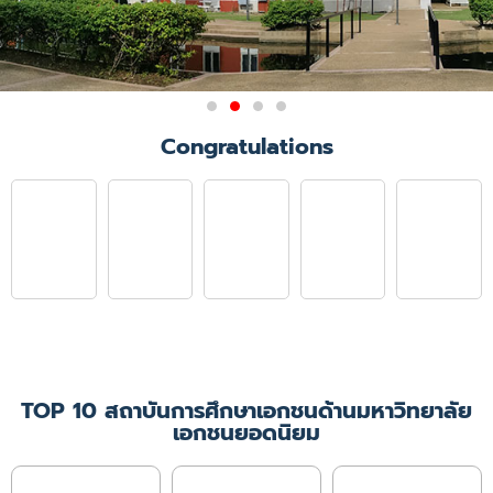
ผลการรับรองสถาบันการศึกษา
Congratulations
วิชาการพยาบาลและการ
ผดุงครรภ์
มติการประชุมคณะกรรมการสภาการ
พยาบาล ครั้งที่ 6/2564
เมื่อวันที่ 21 มิถุนายน 2564 ให้การ
รับรองคณะพยาบาลศาสตร์
มหาวิทยาลัยคริสเตียน ในหลักสูตร
พยาบาลศาสตรบัณฑิต
เป็นเวลา 4 ปีการศึกษา
(ปีการศึกษา 2564 - 2567)
TOP 10 สถาบันการศึกษาเอกชนด้านมหาวิทยาลัย
เอกชนยอดนิยม
เพิ่มเติม