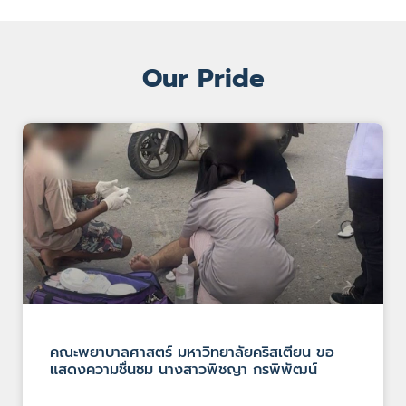
Our Pride
คณะพยาบาลศาสตร์ มหาวิทยาลัยคริสเตียน ขอ
แสดงความชื่นชม นางสาวพิชญา กรพิพัฒน์