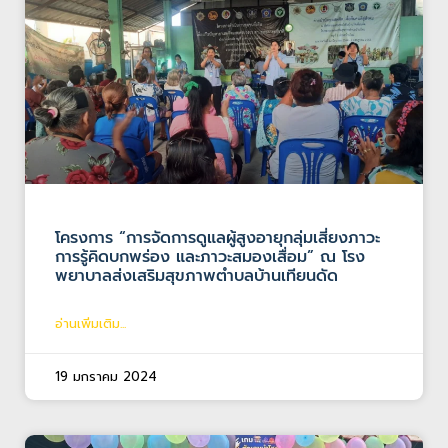
โครงการ “การจัดการดูแลผู้สูงอายุกลุ่มเสี่ยงภาวะ
การรู้คิดบกพร่อง และภาวะสมองเสื่อม” ณ โรง
พยาบาลส่งเสริมสุขภาพตำบลบ้านเทียนดัด
อ่านเพิ่มเติม...
19 มกราคม 2024