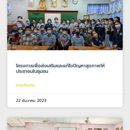
โครงการเพื่อส่งเสริมและแก้ไขปัญหาสุขภาพให้
ประชาชนในชุมชน
อ่านเพิ่มเติม...
22 ธันวาคม 2023