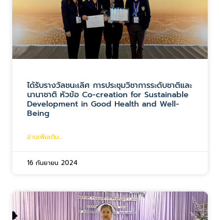
ได้รับรางวัลชนะเลิศ การประชุมวิชาการระดับชาติและ
นานาชาติ หัวข้อ Co-creation for Sustainable
Development in Good Health and Well-
Being
อ่านเพิ่มเติม...
16 กันยายน 2024