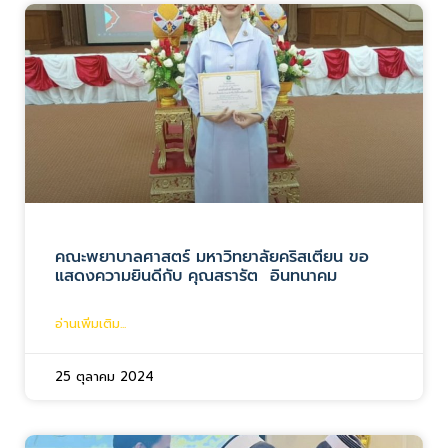
คณะพยาบาลศาสตร์ มหาวิทยาลัยคริสเตียน ขอ
แสดงความยินดีกับ คุณสรารัต อินทนาคม
อ่านเพิ่มเติม...
25 ตุลาคม 2024