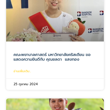
คณะพยาบาลศาสตร์ มหาวิทยาลัยคริสเตียน ขอ
แสดงความยินดีกับ คุณยลดา แสงทอง
อ่านเพิ่มเติม...
25 ตุลาคม 2024