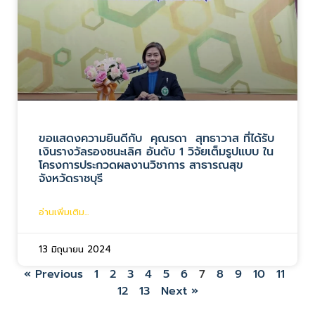
ขอแสดงความยินดีกับ คุณรดา สุทธาวาส ที่ได้รับ
เงินรางวัลรองชนะเลิศ อันดับ 1 วิจัยเต็มรูปแบบ ใน
โครงการประกวดผลงานวิชาการ สาธารณสุข
จังหวัดราชบุรี
อ่านเพิ่มเติม...
13 มิถุนายน 2024
« Previous
1
2
3
4
5
6
7
8
9
10
11
12
13
Next »