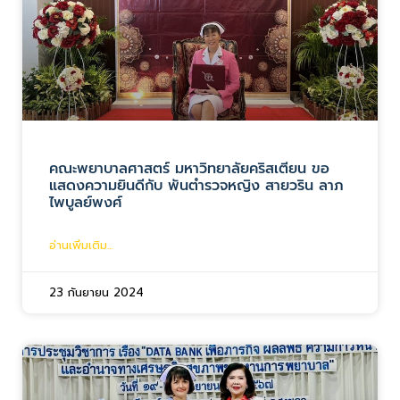
คณะพยาบาลศาสตร์ มหาวิทยาลัยคริสเตียน ขอ
แสดงความยินดีกับ พันตำรวจหญิง สายวริน ลาภ
ไพบูลย์พงศ์
อ่านเพิ่มเติม...
23 กันยายน 2024