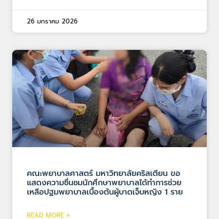
26 มกราคม 2026
คณะพยาบาลศาสตร์ มหาวิทยาลัยคริสเตียน ขอ
แสดงความชื่นชมนักศึกษาพยาบาลได้ทำการช่วย
เหลือปฐมพยาบาลเบื้องต้นผู้บาดเจ็บหญิง 1 ราย
READ MORE »