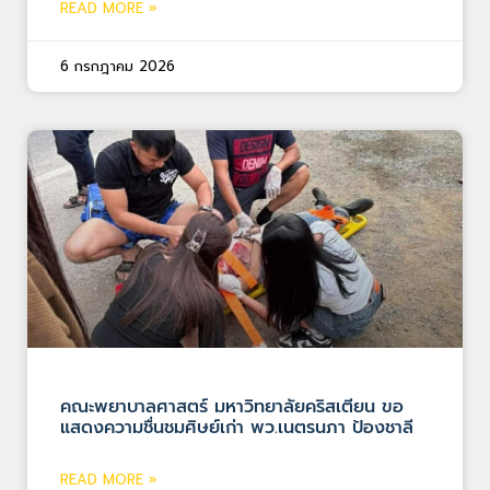
READ MORE »
6 กรกฎาคม 2026
คณะพยาบาลศาสตร์ มหาวิทยาลัยคริสเตียน ขอ
แสดงความชื่นชมศิษย์เก่า พว.เนตรนภา ป้องชาลี
READ MORE »