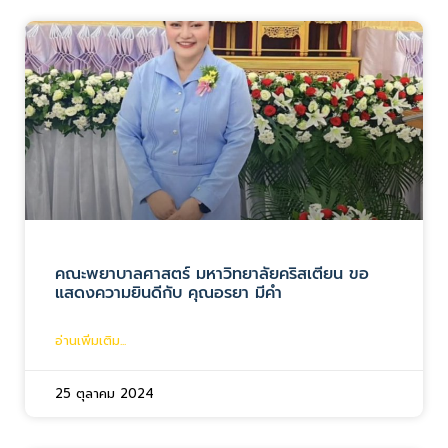
คณะพยาบาลศาสตร์ มหาวิทยาลัยคริสเตียน ขอ
แสดงความยินดีกับ คุณอรยา มีคำ
อ่านเพิ่มเติม...
25 ตุลาคม 2024