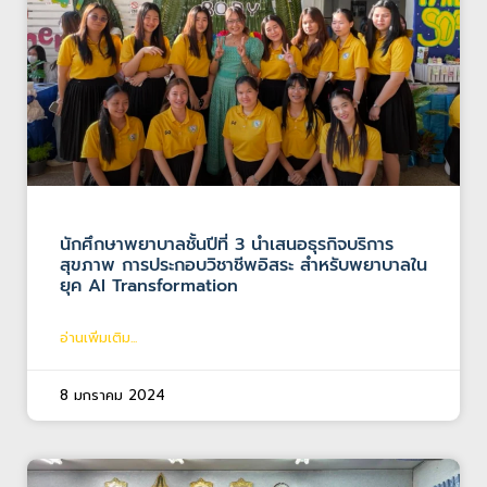
นักศึกษาพยาบาลชั้นปีที่ 3 นำเสนอธุรกิจบริการ
สุขภาพ การประกอบวิชาชีพอิสระ สำหรับพยาบาลใน
ยุค AI Transformation
อ่านเพิ่มเติม...
8 มกราคม 2024