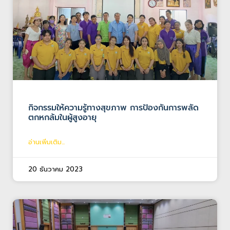
กิจกรรมให้ความรู้ทางสุขภาพ การป้องกันการพลัด
ตกหกล้มในผู้สูงอายุ
อ่านเพิ่มเติม...
20 ธันวาคม 2023