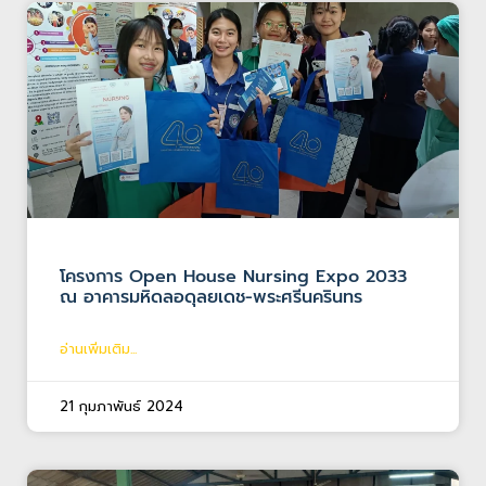
โครงการ Open House Nursing Expo 2033
ณ อาคารมหิดลอดุลยเดช-พระศรีนครินทร
อ่านเพิ่มเติม...
21 กุมภาพันธ์ 2024