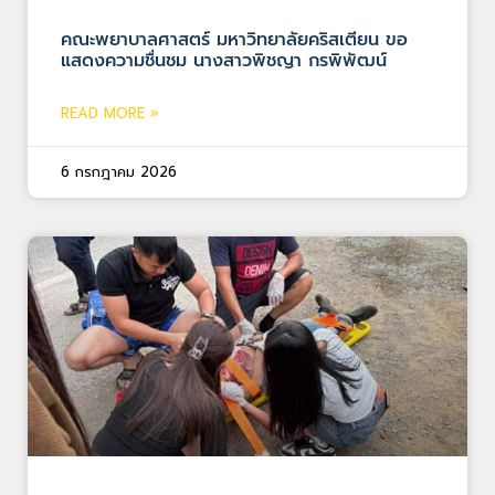
คณะพยาบาลศาสตร์ มหาวิทยาลัยคริสเตียน ขอ
แสดงความชื่นชม นางสาวพิชญา กรพิพัฒน์
READ MORE »
6 กรกฎาคม 2026