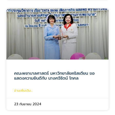
คณะพยาบาลศาสตร์ มหาวิทยาลัยคริสเตียน ขอ
แสดงความยินดีกับ นางศจีรัตน์ โกศล
อ่านเพิ่มเติม...
23 กันยายน 2024