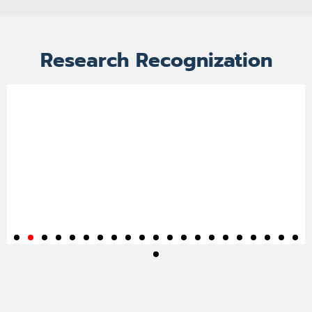
Research Recognization