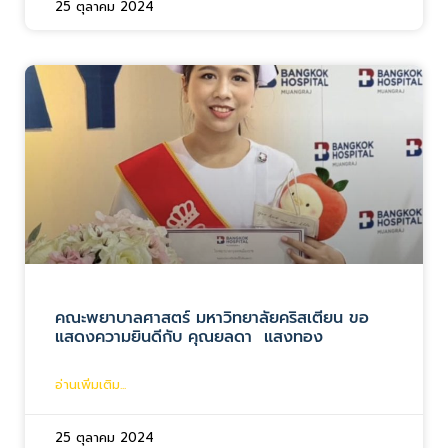
25 ตุลาคม 2024
คณะพยาบาลศาสตร์ มหาวิทยาลัยคริสเตียน ขอ
แสดงความยินดีกับ คุณยลดา แสงทอง
อ่านเพิ่มเติม...
25 ตุลาคม 2024