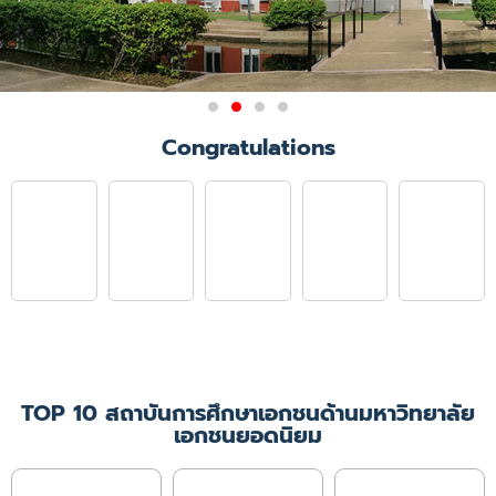
ผลการรับรองสถาบันการศึกษา
Congratulations
วิชาการพยาบาลและการ
ผดุงครรภ์
มติการประชุมคณะกรรมการสภาการ
พยาบาล ครั้งที่ 6/2564
เมื่อวันที่ 21 มิถุนายน 2564 ให้การ
รับรองคณะพยาบาลศาสตร์
มหาวิทยาลัยคริสเตียน ในหลักสูตร
พยาบาลศาสตรบัณฑิต
เป็นเวลา 4 ปีการศึกษา
(ปีการศึกษา 2564 - 2567)
TOP 10 สถาบันการศึกษาเอกชนด้านมหาวิทยาลัย
เอกชนยอดนิยม
เพิ่มเติม