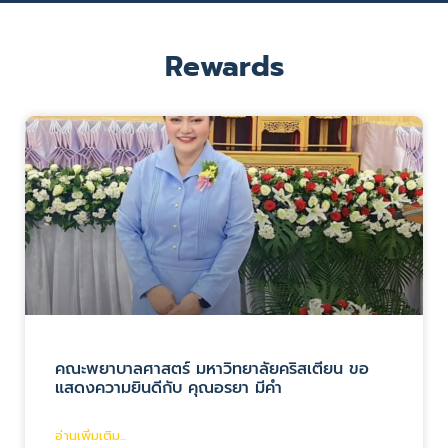
Rewards
คณะพยาบาลศาสตร์ มหาวิทยาลัยคริสเตียน ขอ
แสดงความยินดีกับ คุณอรยา มีคำ
อ่านเพิ่มเติม...