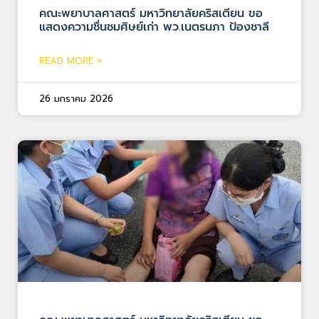
คณะพยาบาลศาสตร์ มหาวิทยาลัยคริสเตียน ขอ
แสดงความชื่นชมศิษย์เก่า พว.เนตรนภา ป้องชาลี
READ MORE »
26 มกราคม 2026