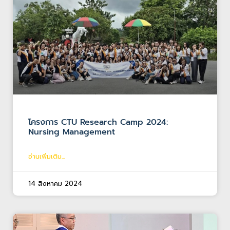
โครงการ CTU Research Camp 2024:
Nursing Management
อ่านเพิ่มเติม...
14 สิงหาคม 2024