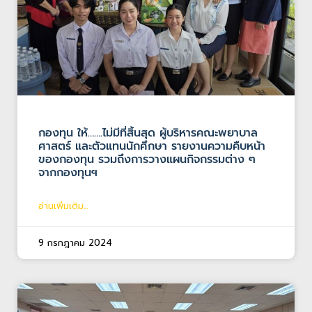
กองทุน ให้…….ไม่มีที่สิ้นสุด ผู้บริหารคณะพยาบาล
ศาสตร์ และตัวแทนนักศึกษา รายงานความคืบหน้า
ของกองทุน รวมถึงการวางแผนกิจกรรมต่าง ๆ
จากกองทุนฯ
อ่านเพิ่มเติม...
9 กรกฎาคม 2024