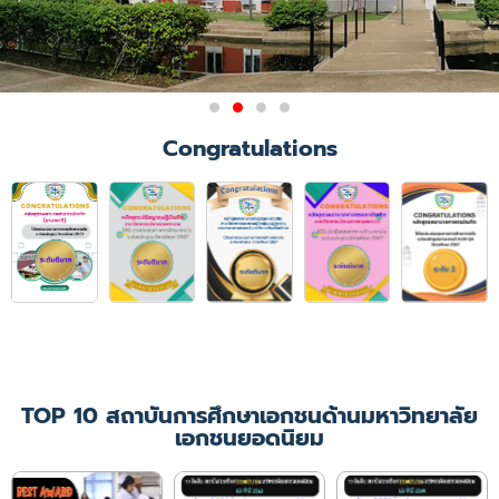
ผลการรับรองสถาบันการศึกษา
Congratulations
วิชาการพยาบาลและการ
ผดุงครรภ์
มติการประชุมคณะกรรมการสภาการ
พยาบาล ครั้งที่ 6/2564
เมื่อวันที่ 21 มิถุนายน 2564 ให้การ
รับรองคณะพยาบาลศาสตร์
มหาวิทยาลัยคริสเตียน ในหลักสูตร
พยาบาลศาสตรบัณฑิต
เป็นเวลา 4 ปีการศึกษา
(ปีการศึกษา 2564 - 2567)
TOP 10 สถาบันการศึกษาเอกชนด้านมหาวิทยาลัย
เอกชนยอดนิยม
เพิ่มเติม