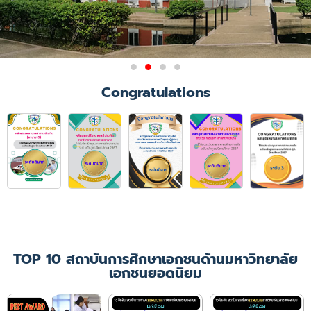
ผลการรับรองสถาบันการศึกษา
Congratulations
วิชาการพยาบาลและการ
ผดุงครรภ์
มติการประชุมคณะกรรมการสภาการ
พยาบาล ครั้งที่ 6/2564
เมื่อวันที่ 21 มิถุนายน 2564 ให้การ
รับรองคณะพยาบาลศาสตร์
มหาวิทยาลัยคริสเตียน ในหลักสูตร
พยาบาลศาสตรบัณฑิต
เป็นเวลา 4 ปีการศึกษา
(ปีการศึกษา 2564 - 2567)
TOP 10 สถาบันการศึกษาเอกชนด้านมหาวิทยาลัย
เอกชนยอดนิยม
เพิ่มเติม