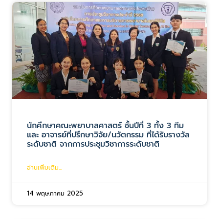
นักศึกษาคณะพยาบาลศาสตร์ ชั้นปีที่ 3 ทั้ง 3 ทีม
และ อาจารย์ที่ปรึกษาวิจัย/นวัตกรรม ที่ได้รับรางวัล
ระดับชาติ จากการประชุมวิชาการระดับชาติ
อ่านเพิ่มเติม...
14 พฤษภาคม 2025