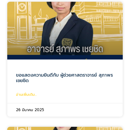
ขอแสดงความยินดีกับ ผู้ช่วยศาสตราจารย์ สุภาพร
เชยชิด
อ่านเพิ่มเติม...
26 มีนาคม 2025