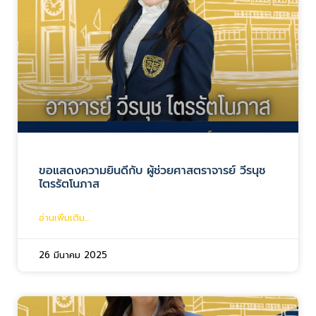
ขอแสดงความยินดีกับ ผู้ช่วยศาสตราจารย์ วีรนุช
ไตรรัตโนภาส
อ่านเพิ่มเติม...
26 มีนาคม 2025