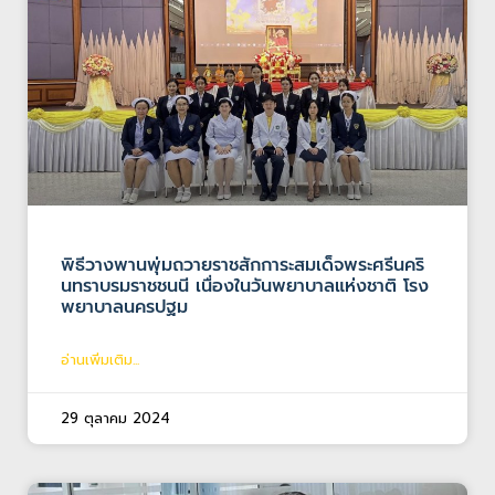
พิธีวางพานพุ่มถวายราชสักการะสมเด็จพระศรีนคริ
นทราบรมราชชนนี เนื่องในวันพยาบาลแห่งชาติ โรง
พยาบาลนครปฐม
อ่านเพิ่มเติม...
29 ตุลาคม 2024