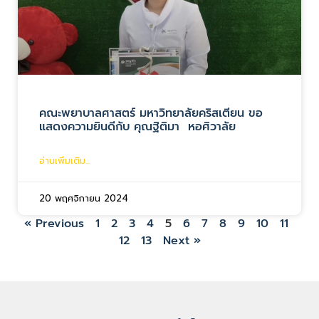
คณะพยาบาลศาสตร์ มหาวิทยาลัยคริสเตียน ขอ
แสดงความยินดีกับ คุณฐิติมา หอศิวาลัย
อ่านเพิ่มเติม...
20 พฤศจิกายน 2024
« Previous
1
2
3
4
5
6
7
8
9
10
11
12
13
Next »