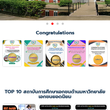
ผลการรับรองสถาบันการศึกษา
Congratulations
วิชาการพยาบาลและการ
ผดุงครรภ์
มติการประชุมคณะกรรมการสภาการ
พยาบาล ครั้งที่ 6/2564
เมื่อวันที่ 21 มิถุนายน 2564 ให้การ
รับรองคณะพยาบาลศาสตร์
มหาวิทยาลัยคริสเตียน ในหลักสูตร
พยาบาลศาสตรบัณฑิต
เป็นเวลา 4 ปีการศึกษา
(ปีการศึกษา 2564 - 2567)
TOP 10 สถาบันการศึกษาเอกชนด้านมหาวิทยาลัย
เอกชนยอดนิยม
เพิ่มเติม