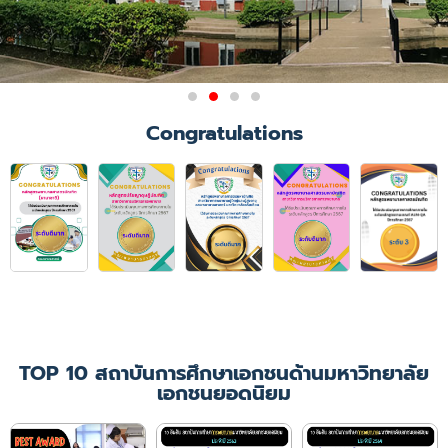
ผลการรับรองสถาบันการศึกษา
Congratulations
วิชาการพยาบาลและการ
ผดุงครรภ์
มติการประชุมคณะกรรมการสภาการ
พยาบาล ครั้งที่ 6/2564
เมื่อวันที่ 21 มิถุนายน 2564 ให้การ
รับรองคณะพยาบาลศาสตร์
มหาวิทยาลัยคริสเตียน ในหลักสูตร
พยาบาลศาสตรบัณฑิต
เป็นเวลา 4 ปีการศึกษา
(ปีการศึกษา 2564 - 2567)
TOP 10 สถาบันการศึกษาเอกชนด้านมหาวิทยาลัย
เอกชนยอดนิยม
เพิ่มเติม