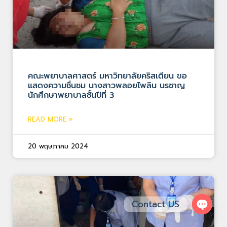
คณะพยาบาลศาสตร์ มหาวิทยาลัยคริสเตียน ขอ
แสดงความชื่นชม นางสาวพลอยไพลิน นรชาญ
นักศึกษาพยาบาลชั้นปีที่ 3
READ MORE »
20 พฤษภาคม 2024
Contact US
Open 