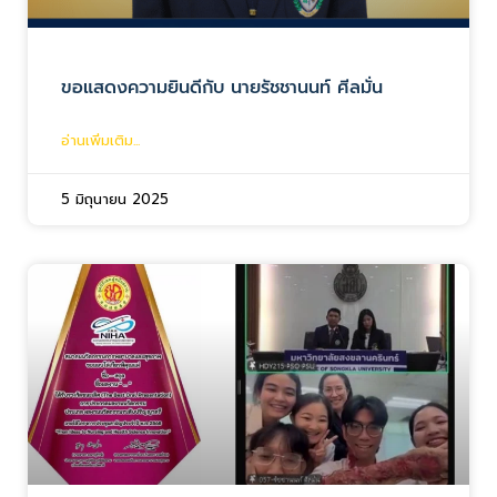
ขอแสดงความยินดีกับ นายรัชชานนท์ ศีลมั่น
อ่านเพิ่มเติม...
5 มิถุนายน 2025