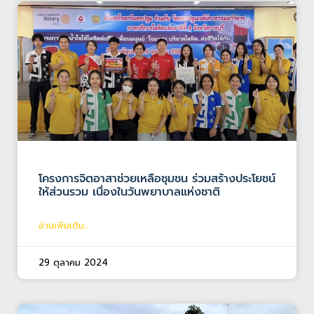
โครงการจิตอาสาช่วยเหลือชุมชน ร่วมสร้างประโยชน์
ให้ส่วนรวม เนื่องในวันพยาบาลแห่งชาติ
อ่านเพิ่มเติม...
29 ตุลาคม 2024