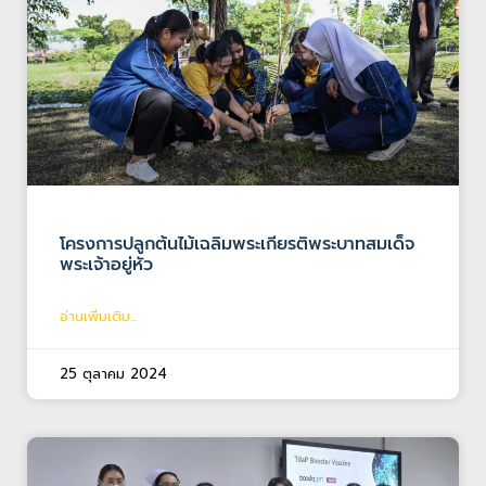
โครงการปลูกต้นไม้เฉลิมพระเกียรติพระบาทสมเด็จ
พระเจ้าอยู่หัว
อ่านเพิ่มเติม...
25 ตุลาคม 2024