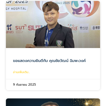
ขอแสดงความยินดีกับ คุณชัยวัฒน์ ฉิมพะวงค์
อ่านเพิ่มเติม...
9 กันยายน 2025