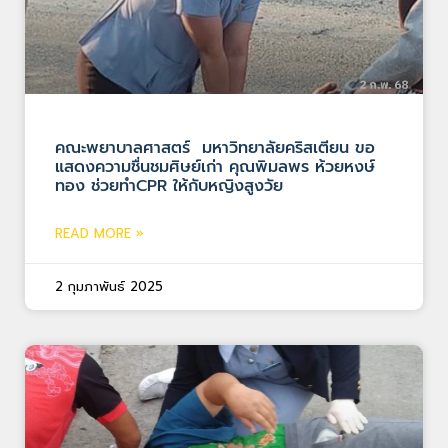
คณะพยาบาลศาสตร์ มหาวิทยาลัยคริสเตียน ขอ
แสดงความชื่นชมศิษย์เก่า คุณพิมลพร ห้วยหงษ์
ทอง ช่วยทำCPR ให้กับหญิงสูงวัย
READ MORE »
2 กุมภาพันธ์ 2025