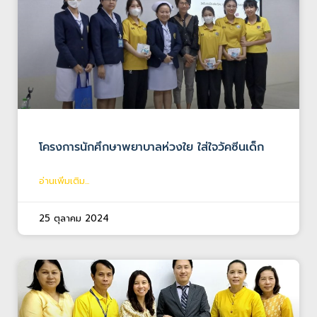
โครงการนักศึกษาพยาบาลห่วงใย ใส่ใจวัคซีนเด็ก
อ่านเพิ่มเติม...
25 ตุลาคม 2024