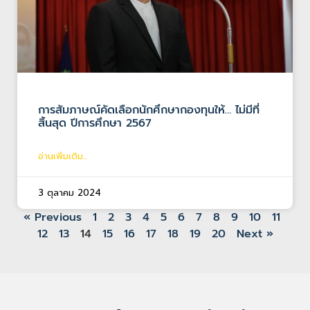
การสัมภาษณ์คัดเลือกนักศึกษากองทุนให้… ไม่มีที่
สิ้นสุด ปีการศึกษา 2567
อ่านเพิ่มเติม...
3 ตุลาคม 2024
« Previous
1
2
3
4
5
6
7
8
9
10
11
12
13
14
15
16
17
18
19
20
Next »