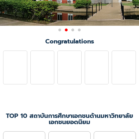
ผลการรับรองสถาบันการศึกษา
Congratulations
วิชาการพยาบาลและการ
ผดุงครรภ์
มติการประชุมคณะกรรมการสภาการ
พยาบาล ครั้งที่ 6/2564
เมื่อวันที่ 21 มิถุนายน 2564 ให้การ
รับรองคณะพยาบาลศาสตร์
มหาวิทยาลัยคริสเตียน ในหลักสูตร
พยาบาลศาสตรบัณฑิต
เป็นเวลา 4 ปีการศึกษา
(ปีการศึกษา 2564 - 2567)
TOP 10 สถาบันการศึกษาเอกชนด้านมหาวิทยาลัย
เอกชนยอดนิยม
เพิ่มเติม