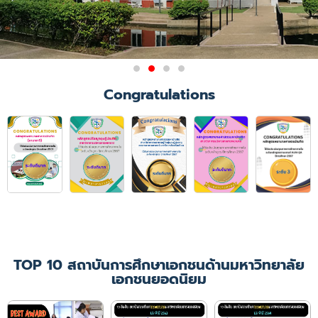
ผลการรับรองสถาบันการศึกษา
Congratulations
วิชาการพยาบาลและการ
ผดุงครรภ์
มติการประชุมคณะกรรมการสภาการ
พยาบาล ครั้งที่ 6/2564
เมื่อวันที่ 21 มิถุนายน 2564 ให้การ
รับรองคณะพยาบาลศาสตร์
มหาวิทยาลัยคริสเตียน ในหลักสูตร
พยาบาลศาสตรบัณฑิต
เป็นเวลา 4 ปีการศึกษา
(ปีการศึกษา 2564 - 2567)
TOP 10 สถาบันการศึกษาเอกชนด้านมหาวิทยาลัย
เอกชนยอดนิยม
เพิ่มเติม