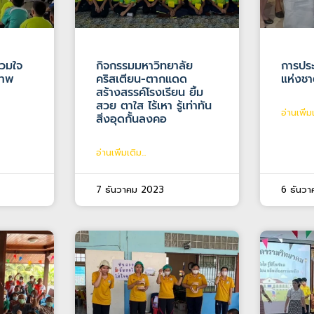
่วมใจ
กิจกรรมมหาวิทยาลัย
การปร
ภาพ
คริสเตียน-ตากแดด
แห่งชาต
สร้างสรรค์โรงเรียน ยิ้ม
สวย ตาใส ไร้เหา รู้เท่าทัน
อ่านเพิ่มเ
สิ่งอุดกั้นลงคอ
อ่านเพิ่มเติม...
7 ธันวาคม 2023
6 ธันว