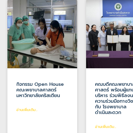
กิจกรรม Open House
คณบดีคณะพยาบา
คณะพยาบาลศาสตร์
ศาสตร์ พร้อมผู้แทน
มหาวิทยาลัยคริสเตียน
บริหาร ร่วมพิธีลง
ความร่วมมือทางวิ
กับ โรงพยาบาล
อ่านเพิ่มเติม...
ดำเนินสะดวก
อ่านเพิ่มเติม...