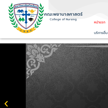
คณะพยาบาลศาสตร์
College of Nursing
หน้าแรก
บริการอื่น