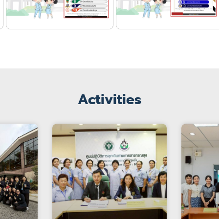
Activities