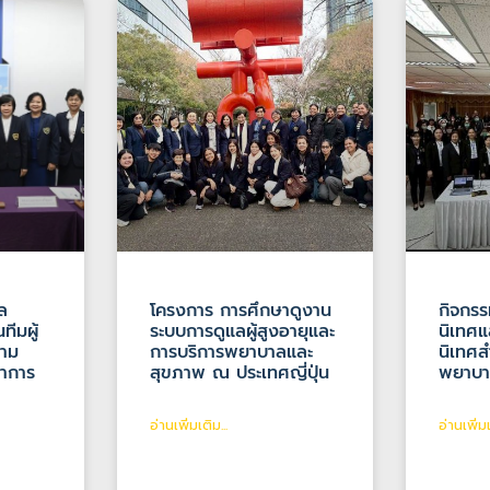
ล
โครงการ การศึกษาดูงาน
กิจกร
ทีมผู้
ระบบการดูแลผู้สูงอายุและ
นิเทศ
นาม
การบริการพยาบาลและ
นิเทศส
ชาการ
สุขภาพ ณ ประเทศญี่ปุ่น
พยาบา
อ่านเพิ่มเติม...
อ่านเพิ่มเ