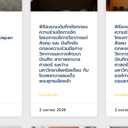
พิธีลงนามบันทึกข้อตกลง
พิธีลง
ความร่วมมือการจัด
ความร่
Japan
โครงการบริการวิชาการแก่
โครงกา
สังคม และ บันทึกข้อ
สังคม 
ตกลงความร่วมมือทาง
ตกลงค
วิชาการและการพัฒนา
วิชาก
บัณฑิต สาขาพยาบาล
บัณฑิ
ศาสตร์ ระหว่าง
ศาสตร์
มหาวิทยาลัยคริสเตียน กับ
มหาวิท
โรงพยาบาลสมเด็จ
องค์ก
พระพุทธเลิศหล้า
ดอนย
อ่านเพิ่มเติม...
อ่านเพิ่มเ
2 เมษายน 2026
2 เมษา