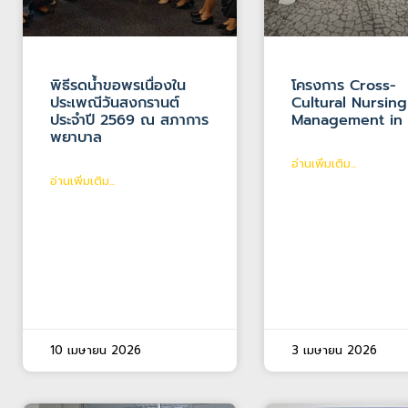
พิธีรดน้ำขอพรเนื่องใน
โครงการ Cross-
ประเพณีวันสงกรานต์
Cultural Nursing
ประจำปี 2569 ณ สภาการ
Management in 
พยาบาล
อ่านเพิ่มเติม...
อ่านเพิ่มเติม...
10 เมษายน 2026
3 เมษายน 2026