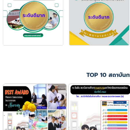
TOP 10 สถาบันก