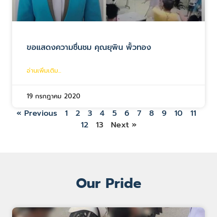
ขอแสดงความชื่นชม คุณยุพิน พั้วทอง
อ่านเพิ่มเติม...
19 กรกฎาคม 2020
« Previous
1
2
3
4
5
6
7
8
9
10
11
12
13
Next »
Our Pride