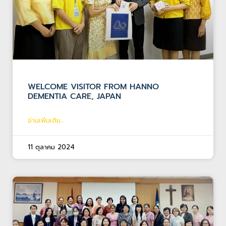
WELCOME VISITOR FROM HANNO
DEMENTIA CARE, JAPAN
อ่านเพิ่มเติม...
11 ตุลาคม 2024