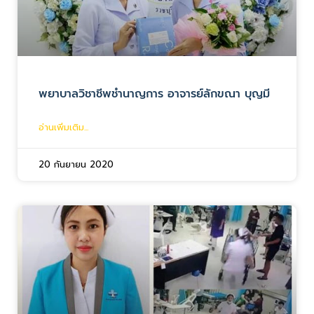
พยาบาลวิชาชีพชำนาญการ อาจารย์ลักขณา บุญมี
อ่านเพิ่มเติม...
20 กันยายน 2020