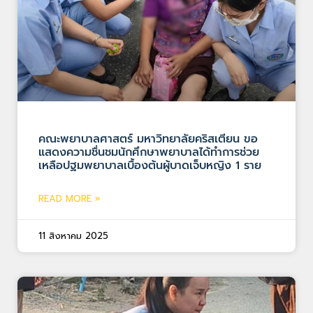
คณะพยาบาลศาสตร์ มหาวิทยาลัยคริสเตียน ขอ
แสดงความชื่นชมนักศึกษาพยาบาลได้ทำการช่วย
เหลือปฐมพยาบาลเบื้องต้นผู้บาดเจ็บหญิง 1 ราย
READ MORE »
11 สิงหาคม 2025