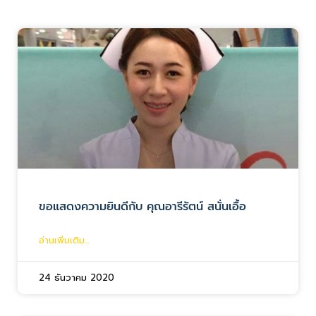
ขอแสดงความยินดีกับ คุณอารีรัตน์ สนั่นเอื้อ
อ่านเพิ่มเติม...
24 ธันวาคม 2020