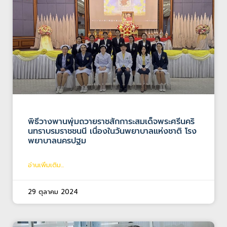
พิธีวางพานพุ่มถวายราชสักการะสมเด็จพระศรีนคริ
นทราบรมราชชนนี เนื่องในวันพยาบาลแห่งชาติ โรง
พยาบาลนครปฐม
อ่านเพิ่มเติม...
29 ตุลาคม 2024