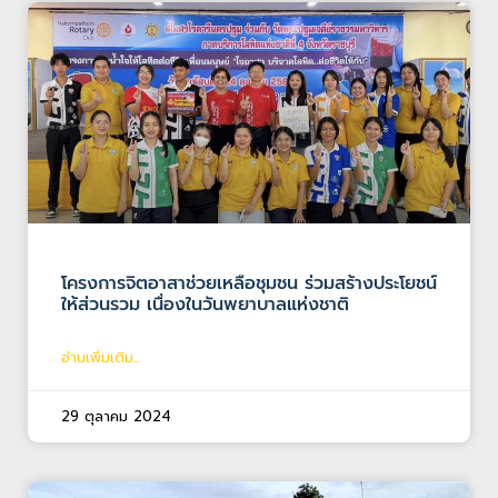
โครงการจิตอาสาช่วยเหลือชุมชน ร่วมสร้างประโยชน์
ให้ส่วนรวม เนื่องในวันพยาบาลแห่งชาติ
อ่านเพิ่มเติม...
29 ตุลาคม 2024