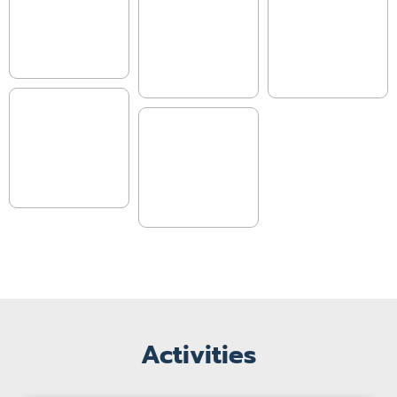
Activities