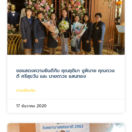
ขอแสดงความยินดีกับ คุณชุติมา งูพิมาย คุณดวง
ดี ศรีสุขวัน และ นายถาวร แสนทอง
อ่านเพิ่มเติม...
17 ธันวาคม 2020