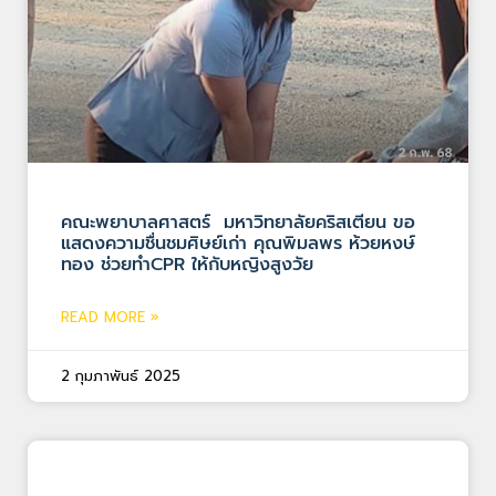
คณะพยาบาลศาสตร์ มหาวิทยาลัยคริสเตียน ขอ
แสดงความชื่นชมศิษย์เก่า คุณพิมลพร ห้วยหงษ์
ทอง ช่วยทำCPR ให้กับหญิงสูงวัย
READ MORE »
2 กุมภาพันธ์ 2025